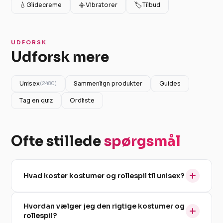
💧
📳
🏷️
Glidecreme
Vibratorer
Tilbud
UDFORSK
Udforsk mere
Unisex
Sammenlign produkter
Guides
(2480)
Tag en quiz
Ordliste
Ofte stillede
spørgsmål
Hvad koster kostumer og rollespil til unisex?
Hvordan vælger jeg den rigtige kostumer og
rollespil?