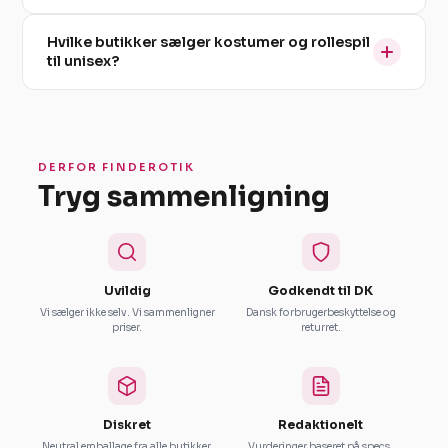
Hvilke butikker sælger kostumer og rollespil
til unisex?
DERFOR FINDEROTIK
Tryg sammenligning
Uvildig
Godkendt til DK
Vi sælger ikke selv. Vi sammenligner
Dansk forbrugerbeskyttelse og
priser.
returret.
Diskret
Redaktionelt
Neutral emballage fra alle butikker.
Vurderinger baseret på specs.