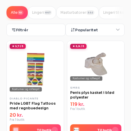
Alle
Lingeri
Masturbatorer
Lingeri til kvind
10
647
332
Filtrér
Popularitet
★ 3,7 / 5
★ 3,9 / 5
Kostumer og rollespil
SMRS
Kostumer og rollespil
Penis plys kasket i blød
polyester
DIABLO PICANTE
Pride LGBT Flag Tattoos
119 kr.
med regnbuedesign
Fra 1 butik
20 kr.
Fra 1 butik
→
→
Til butik
Til butik