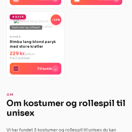
★ 3,7 / 5
-23%
Kostumer og rollespil
RIMBA
Rimba lang blond paryk
med store krøller
229 kr.
299 kr.
Fra 2 butikker
→
Til butik
OM
Om kostumer og rollespil til
unisex
Vi har fundet 3 kostumer og rollespil til unisex du kan