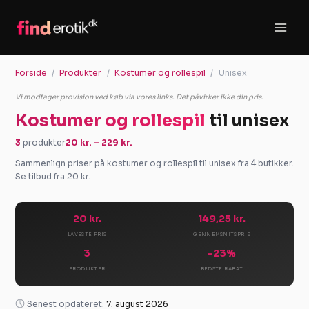
Gå
til
indholdet
Forside
Produkter
Kostumer og rollespil
Unisex
Vi modtager provision ved køb via vores links. Det påvirker ikke din pris.
Kostumer og rollespil
til unisex
3
produkter
20 kr. – 229 kr.
Sammenlign priser på kostumer og rollespil til unisex fra 4 butikker.
Se tilbud fra 20 kr.
20 kr.
149,25 kr.
LAVESTE PRIS
GENNEMSNITSPRIS
3
-23%
PRODUKTER
BEDSTE RABAT
Senest opdateret:
7. august 2026