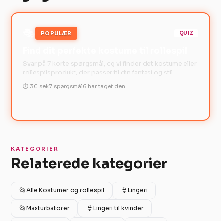
🎭
POPULÆR
QUIZ
Find dit perfekte kostume til rollespil
Svar på 7 korte spørgsmål, og vi finder det kostume eller
rollespilsprodukt, der passer til din fantasi og stil.
⏱ 30 sek
7 spørgsmål
6 har taget den
KATEGORIER
Relaterede kategorier
📂
👙
Alle Kostumer og rollespil
Lingeri
📂
👙
Masturbatorer
Lingeri til kvinder