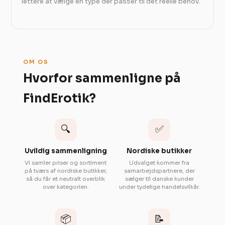
lettere at vælge en type der passer til det reelle behov.
OM OS
Hvorfor sammenligne på
FindErotik?
🔍
✅
Uvildig sammenligning
Nordiske butikker
Vi samler priser og sortiment
Udvalget kommer fra
på tværs af nordiske butikker,
samarbejdspartnere, der
så du får et neutralt overblik
sælger til danske kunder
over kategorien.
under tydelige handelsvilkår.
📦
📝