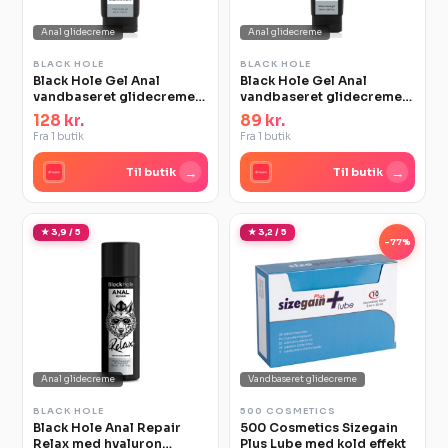
Anal glidecreme
Anal glidecreme
BLACK HOLE
BLACK HOLE
Black Hole Gel Anal
Black Hole Gel Anal
vandbaseret glidecreme
vandbaseret glidecreme
250 ml
150 ml
128 kr.
89 kr.
Fra 1 butik
Fra 1 butik
→
→
Til butik
Til butik
★ 3,9 / 5
★ 3,2 / 5
-77%
Anal glidecreme
Vandbaseret glidecreme
BLACK HOLE
500 COSMETICS
Black Hole Anal Repair
500 Cosmetics Sizegain
Relax med hyaluron
Plus Lube med kold effekt