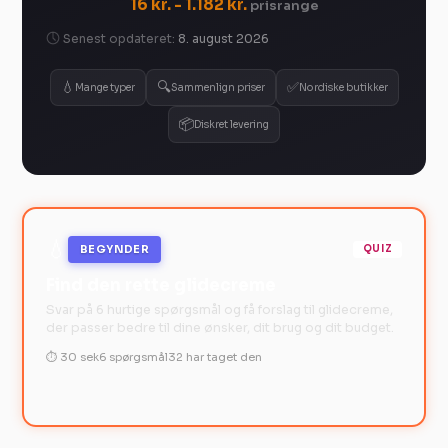
16 kr. - 1.182 kr.
prisrange
Senest opdateret:
8. august 2026
💧
🔍
✅
Mange typer
Sammenlign priser
Nordiske butikker
📦
Diskret levering
💧
BEGYNDER
QUIZ
Find den rette glidecreme
Svar på 6 hurtige spørgsmål og få forslag til glidecreme,
der passer bedre til dine ønsker, dit brug og dit budget.
⏱ 30 sek
6 spørgsmål
32 har taget den