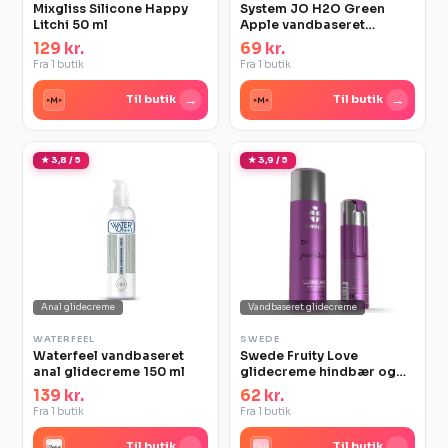
Mixgliss Silicone Happy
System JO H2O Green
Litchi 50 ml
Apple vandbaseret
glidecreme 30 ml
129 kr.
69 kr.
Fra 1 butik
Fra 1 butik
→
→
Til butik
Til butik
★ 3,8 / 5
★ 3,9 / 5
Anal glidecreme
Vandbaseret glidecreme
WATERFEEL
SWEDE
Waterfeel vandbaseret
Swede Fruity Love
anal glidecreme 150 ml
glidecreme hindbær og
rabarber 50 ml
139 kr.
62 kr.
Fra 1 butik
Fra 1 butik
→
→
Til butik
Til butik