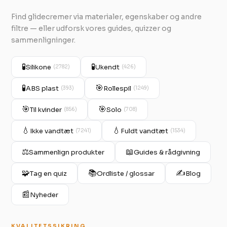
Find glidecremer via materialer, egenskaber og andre
filtre — eller udforsk vores guides, quizzer og
sammenligninger.
🧪
🧪
Silikone
Ukendt
(2782)
(426)
🧪
🎯
ABS plast
Rollespil
(393)
(1249)
🎯
🎯
Til kvinder
Solo
(856)
(708)
💧
💧
Ikke vandtæt
Fuldt vandtæt
(7241)
(1534)
⚖️
📖
Sammenlign produkter
Guides & rådgivning
🧩
📚
✍️
Tag en quiz
Ordliste / glossar
Blog
📰
Nyheder
KVALITETSSIKRING