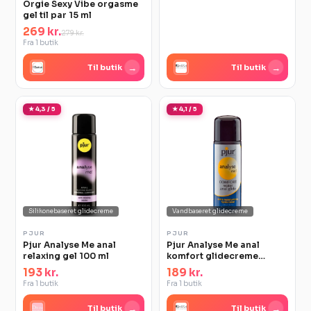
Orgie Sexy Vibe orgasme
gel til par 15 ml
269 kr.
279 kr.
Fra 1 butik
→
→
Til butik
Til butik
★ 4,3 / 5
★ 4,1 / 5
Silikonebaseret glidecreme
Vandbaseret glidecreme
PJUR
PJUR
Pjur Analyse Me anal
Pjur Analyse Me anal
relaxing gel 100 ml
komfort glidecreme
vandbasis
193 kr.
189 kr.
Fra 1 butik
Fra 1 butik
→
→
Til butik
Til butik