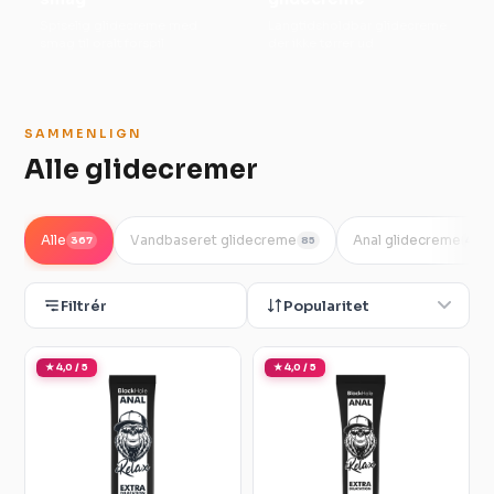
Spiselig glidecreme med
Langtidsholdbar glidecreme
smag til oralt forspil
der ikke tørrer ud
SAMMENLIGN
Alle glidecremer
Alle
Vandbaseret glidecreme
Anal glidecreme
367
85
45
Filtrér
Popularitet
★ 4,0 / 5
★ 4,0 / 5