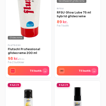
Vandbaseret glidecreme
RFSU
RFSU Glow Lube 75 ml
hybrid glidecreme
89 kr.
Fra 1 butik
Glidecreme
FLUTSCHI
Flutschi Professional
glidecreme 200 ml
98 kr.
99 kr.
Fra 2 butikker
→
→
Til butik
Til butik
★ 4,3 / 5
★ 4,0 / 5