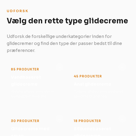
UDFORSK
Vælg den rette type glidecreme
Udforsk de forskellige underkategorier inden for
glidecremer og find den type der passer bedst til dine
præferencer.
→
→
85 PRODUKTER
Vandbaseret
45 PRODUKTER
glidecreme
Anal glidecreme
Alsidig glidecreme der er
Tykkere glidecreme designet
kompatibel med alle
specifikt til anal leg
materialer og kondomer
→
→
30 PRODUKTER
18 PRODUKTER
Glidecreme med
Silikonebaseret
smag
glidecreme