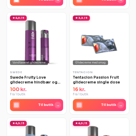
★ 4,0 / 5
★ 3,3 / 5
Glidecreme med smag
Vandbaseret glidecreme
TENTACION
SWEDE
Tentacion Passion Fruit
Swede Fruity Love
glidecreme single dose
glidecreme hindbær og
rabarber 100 ml
16 kr.
100 kr.
Fra 1 butik
Fra 1 butik
→
→
Til butik
Til butik
★ 4,3 / 5
★ 4,0 / 5