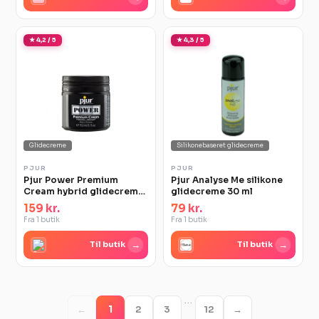
★ 4,2 / 5
★ 4,3 / 5
Glidecreme
Silikonebaseret glidecreme
PJUR
PJUR
Pjur Power Premium
Pjur Analyse Me silikone
Cream hybrid glidecreme
glidecreme 30 ml
150 ml
159 kr.
79 kr.
Fra 1 butik
Fra 1 butik
→
→
Til butik
Til butik
…
←
1
2
3
12
→