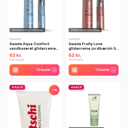
Vandbaseret glidecreme
Glidecreme med smag
SWEDE
SWEDE
Swede Aqua Comfort
Swede Fruity Love
vandbaseret glidecreme
glidecreme jordbærvin 50
60 ml
ml
62 kr.
62 kr.
Fra 1 butik
Fra 1 butik
→
→
Til butik
Til butik
★ 4,3 / 5
★ 4,4 / 5
-1%