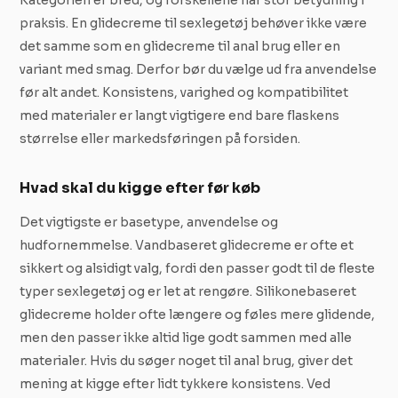
Kategorien er bred, og forskellene har stor betydning i
praksis. En glidecreme til sexlegetøj behøver ikke være
det samme som en glidecreme til anal brug eller en
variant med smag. Derfor bør du vælge ud fra anvendelse
før alt andet. Konsistens, varighed og kompatibilitet
med materialer er langt vigtigere end bare flaskens
størrelse eller markedsføringen på forsiden.
Hvad skal du kigge efter før køb
Det vigtigste er basetype, anvendelse og
hudfornemmelse. Vandbaseret glidecreme er ofte et
sikkert og alsidigt valg, fordi den passer godt til de fleste
typer sexlegetøj og er let at rengøre. Silikonebaseret
glidecreme holder ofte længere og føles mere glidende,
men den passer ikke altid lige godt sammen med alle
materialer. Hvis du søger noget til anal brug, giver det
mening at kigge efter lidt tykkere konsistens. Ved