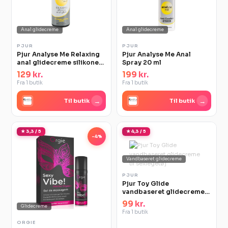
Anal glidecreme
Anal glidecreme
PJUR
PJUR
Pjur Analyse Me Relaxing
Pjur Analyse Me Anal
anal glidecreme silikone
Spray 20 ml
30 ml
129 kr.
199 kr.
Fra 1 butik
Fra 1 butik
→
→
Til butik
Til butik
★ 3,3 / 5
★ 4,3 / 5
-4%
Vandbaseret glidecreme
PJUR
Pjur Toy Glide
vandbaseret glidecreme
til sexlegetøj
99 kr.
Glidecreme
Fra 1 butik
ORGIE