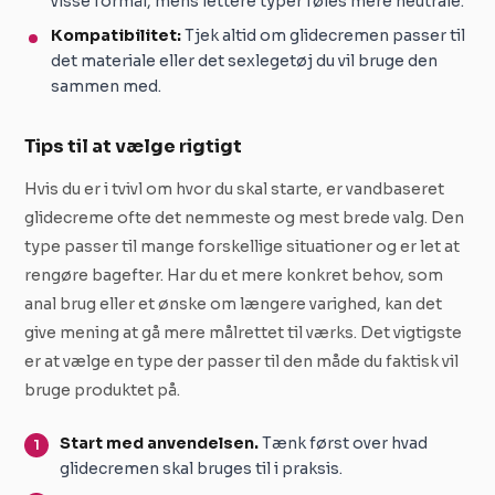
visse formål, mens lettere typer føles mere neutrale.
Kompatibilitet:
Tjek altid om glidecremen passer til
det materiale eller det sexlegetøj du vil bruge den
sammen med.
Tips til at vælge rigtigt
Hvis du er i tvivl om hvor du skal starte, er vandbaseret
glidecreme ofte det nemmeste og mest brede valg. Den
type passer til mange forskellige situationer og er let at
rengøre bagefter. Har du et mere konkret behov, som
anal brug eller et ønske om længere varighed, kan det
give mening at gå mere målrettet til værks. Det vigtigste
er at vælge en type der passer til den måde du faktisk vil
bruge produktet på.
Start med anvendelsen.
Tænk først over hvad
glidecremen skal bruges til i praksis.