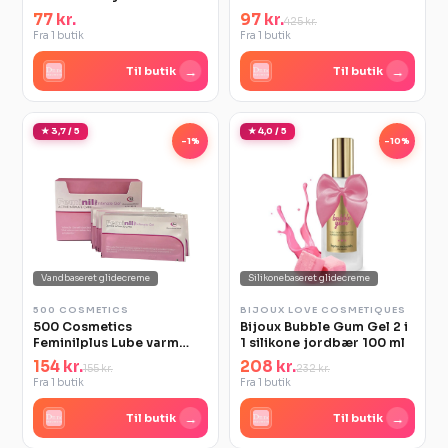
vandbaseret 30 ml
77 kr.
97 kr.
425 kr.
Fra 1 butik
Fra 1 butik
→
→
Til butik
Til butik
★ 3,7 / 5
★ 4,0 / 5
-1%
-10%
Vandbaseret glidecreme
Silikonebaseret glidecreme
500 COSMETICS
BIJOUX LOVE COSMETIQUES
500 Cosmetics
Bijoux Bubble Gum Gel 2 i
Feminilplus Lube varm
1 silikone jordbær 100 ml
vandbaseret glidecreme
154 kr.
208 kr.
155 kr.
232 kr.
Fra 1 butik
Fra 1 butik
→
→
Til butik
Til butik