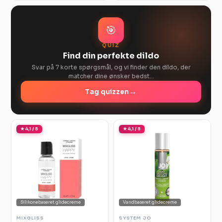
🎯
QUIZ
Find din perfekte dildo
Svar på 7 korte spørgsmål, og vi finder den dildo, der
matcher dine ønsker bedst…
→
Tag quizzen
★ 4,1 / 5
★ 4,1 / 5
Silikonebaseret glidecreme
Vandbaseret glidecreme
MIXGLISS
SYSTEM JO