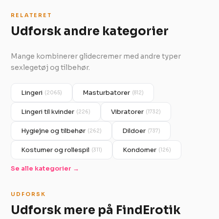
RELATERET
Udforsk andre kategorier
Mange kombinerer glidecremer med andre typer
sexlegetøj og tilbehør.
Lingeri
Masturbatorer
(2065)
(812)
Lingeri til kvinder
Vibratorer
(226)
(1732)
Hygiejne og tilbehør
Dildoer
(262)
(737)
Kostumer og rollespil
Kondomer
(311)
(126)
Se alle kategorier →
UDFORSK
Udforsk mere på FindErotik