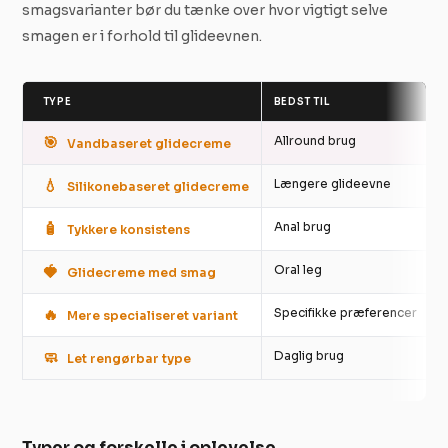
smagsvarianter bør du tænke over hvor vigtigt selve
smagen er i forhold til glideevnen.
TYPE
BEDST TIL
🎯
Allround brug
Vandbaseret glidecreme
💧
Længere glideevne
Silikonebaseret glidecreme
🧴
Anal brug
Tykkere konsistens
🍓
Oral leg
Glidecreme med smag
🔥
Specifikke præferencer
U
Mere specialiseret variant
🧼
Daglig brug
Let rengørbar type
Typer og forskelle i oplevelse