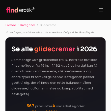
Gå
til
indholdet
Forside
Kategorier
Glidecreme
Vi modtager provision ved køb via vores links. Det påvirker ikke din pris.
Se alle
glidecremer
i 2026
Sammenlign 367 glidecremer fra 10 nordiske butikker.
Priserne ligger fra 16 kr. - 1.182 kr., så du hurtigt kan få
overblik over vandbaserede, silikonebaserede og
andre typer til forskellige behov. Kategorien passer
godt til dig, der vil finde den rette balance mellem
glideevne, hudfornemmelse og kompatibilitet med
sexlegetøj.
367
4
produkter
underkategorier