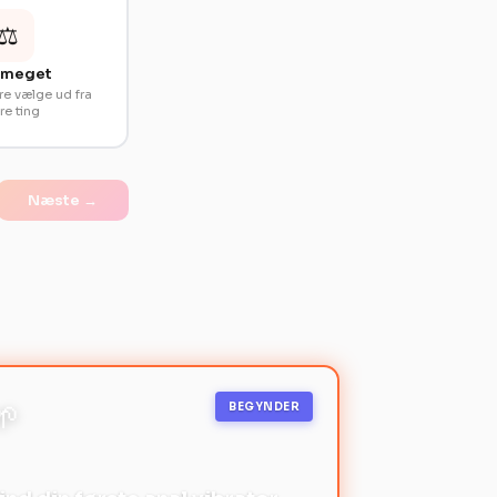
⚖️
 meget
ere vælge ud fra
re ting
Næste →
🌱
BEGYNDER