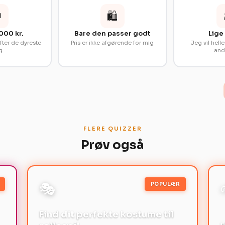

🛍️
.000 kr.
Bare den passer godt
Lige
fter de dyreste
Pris er ikke afgørende for mig
Jeg vil hell
g
and
FLERE QUIZZER
Prøv også
🎭
POPULÆR
Find dit perfekte kostume til