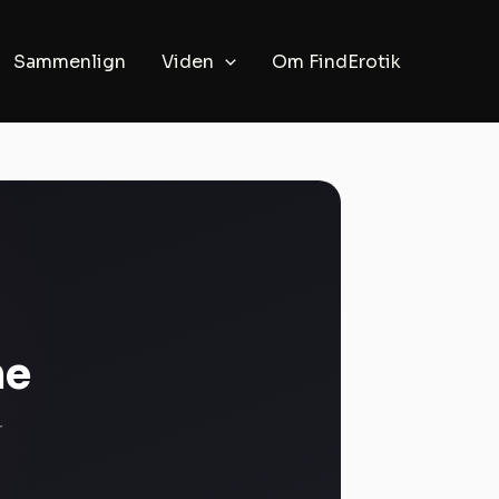
Sammenlign
Viden
Om FindErotik
me
r