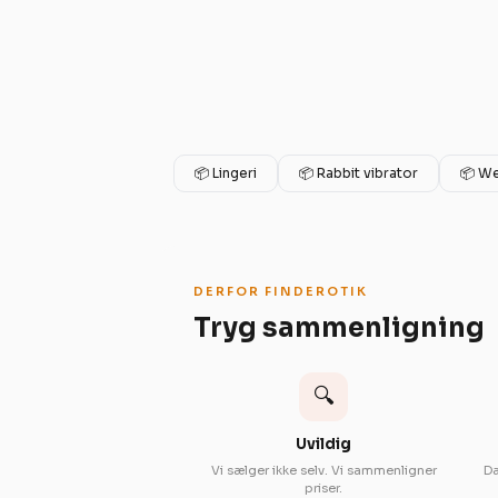
📦 Lingeri
📦 Rabbit vibrator
📦 We
DERFOR FINDEROTIK
Tryg sammenligning
🔍
Uvildig
Vi sælger ikke selv. Vi sammenligner
Da
priser.