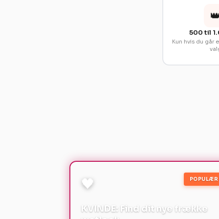

500 til 1
Kun hvis du går e
val
🖤
POPULÆR
KVINDE: Find dit nye frække