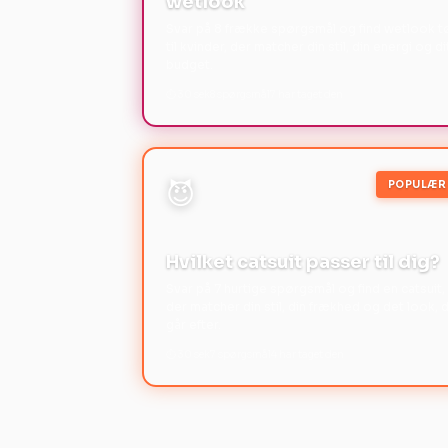
wetlook
Svar på 8 frække spørgsmål og find wetlook t
til kvinder, der matcher din stil, din energi og di
budget.
⏱ 30 sek
8 spørgsmål
7 har taget den
😈
POPULÆR
Hvilket catsuit passer til dig?
Svar på 7 hurtige spørgsmål og find en catsuit,
der matcher din stil, din frækhed og det look, 
går efter.
⏱ 30 sek
7 spørgsmål
4 har taget den