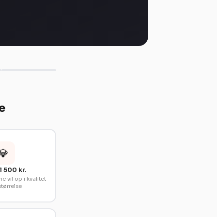
e
💎
l 500 kr.
e vil op i kvalitet
størrelse