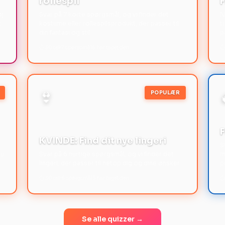
rollespil
F
øj
Svar på 7 korte spørgsmål, og vi finder det
N
t
kostume eller rollespilsprodukt, der passer til
t
din fantasi og stil.
p
⏱ 30 sek
7 spørgsmål
6 har taget den
⏱
👙
POPULÆR
F
KVINDE: Find dit nye lingeri
S
du
Svar på 6 hurtige spørgsmål, og vi finder det
m
lingeri, der passer til netop dig og dine ønsker.
p
⏱ 30 sek
6 spørgsmål
5 har taget den
⏱
Se alle quizzer →