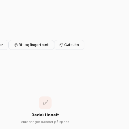
er
📦 BH og lingeri sæt
📦 Catsuits
✅
Redaktionelt
.
Vurderinger baseret på specs.