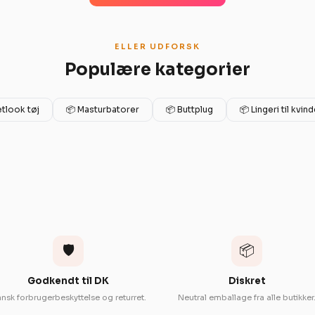
ELLER UDFORSK
Populære kategorier
tlook tøj
📦 Masturbatorer
📦 Buttplug
📦 Lingeri til kvind
🛡️
📦
Godkendt til DK
Diskret
nsk forbrugerbeskyttelse og returret.
Neutral emballage fra alle butikker