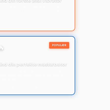
ind din første anal vibrator
y til anal vibratorer? Ingen stress — svar på 7
rygge spørgsmål, og vi finder den model, der
asser perfekt til dig.
 30 sek
7 spørgsmål
10 har taget den
🔥
POPULÆR
ind din perfekte masturbator
var på 5 hurtige spørgsmål, så finder vi den
asturbator der passer bedst til dig og dine
ræferencer.
 30 sek
5 spørgsmål
20 har taget den