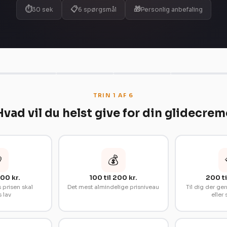
⏱
📋
🎁
30 sek
6 spørgsmål
Personlig anbefaling
TRIN 1 AF 6
Hvad vil du helst give for din glidecrem

💰
00 kr.
100 til 200 kr.
200 ti
 prisen skal
Det mest almindelige prisniveau
Til dig der gern
 lav
eller 