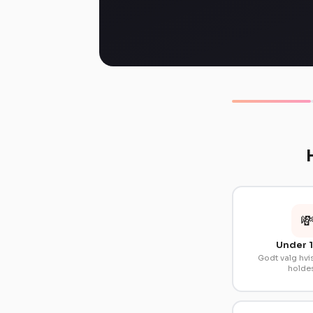

Under 1
Godt valg hvis
holdes