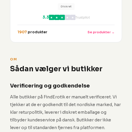
Diskret
3.3
★
★
★
★
★
Trustpilot
1907
produkter
Se produkter →
OM
Sådan vælger vi butikker
Verificering og godkendelse
Alle butikker på FindErotik er manuelt verificeret. Vi
tjekker at de er godkendt til det nordiske marked, har
klar returpolitik, leverer i diskret emballage og
tilbyder kundeservice på dansk. Butikker der ikke
lever op til standarden fjernes fra platformen.