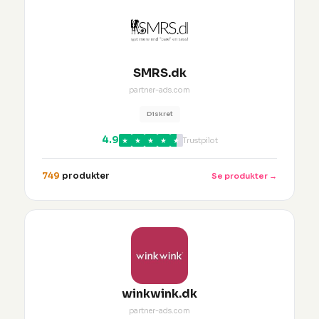
SMRS.dk
partner-ads.com
Diskret
4.9
★
★
★
★
★
Trustpilot
749
produkter
Se produkter →
winkwink.dk
partner-ads.com