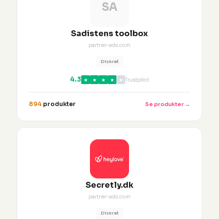
SA
Sadistens toolbox
partner-ads.com
Diskret
4.3
★
★
★
★
★
Trustpilot
894
produkter
Se produkter →
Secretly.dk
partner-ads.com
Diskret