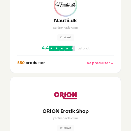
Nautii.dk
partner-ads.com
Diskret
4.4
★
★
★
★
★
Trustpilot
550
produkter
Se produkter →
ORION Erotik Shop
partner-ads.com
Diskret