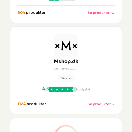
604
produkter
Se produkter →
Mshop.dk
partner-ads.com
Diskret
4.6
★
★
★
★
★
Trustpilot
1124
produkter
Se produkter →