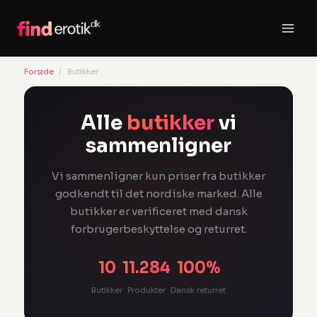
Gå
til
indholdet
Forside
Butikker
Alle
butikker
vi
sammenligner
Vi sammenligner kun priser fra butikker
godkendt til det nordiske marked. Alle
butikker er verificeret med dansk
forbrugerbeskyttelse og returret.
10
11.284
100%
Butikker
Produkter
Dansk returret