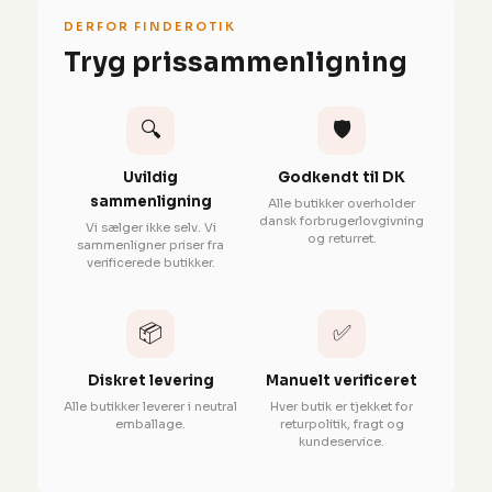
DERFOR FINDEROTIK
Tryg prissammenligning
🔍
🛡️
Uvildig
Godkendt til DK
sammenligning
Alle butikker overholder
dansk forbrugerlovgivning
Vi sælger ikke selv. Vi
og returret.
sammenligner priser fra
verificerede butikker.
📦
✅
Diskret levering
Manuelt verificeret
Alle butikker leverer i neutral
Hver butik er tjekket for
emballage.
returpolitik, fragt og
kundeservice.