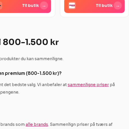
→
→
Til butik
Til butik
l 800-1.500 kr
r produkter du kan sammenligne.
sen premium (800-1.500 kr)?
nt det bedste valg. Vi anbefaler at
sammenligne priser
på
r pengene.
te brands som
alle brands
. Sammenlign priser på tværs af