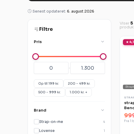
Senest opdateret:
6. august 2026
Viser
5
produk
Filtre
Pris
★ 4,1
-
Op til 199 kr.
200 - 499 kr.
Strapl
500 - 999 kr.
1.000 kr. +
STRA
stra
Bend
Brand
lilla
999
Fra 1 
Strap-on-me
4
Lovense
1