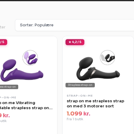
ter
 / 5
★ 4,2 / 5
Strapless strap-on
ess strap-on
STRAP-ON-ME
P-ON-ME
strap on me strapless strap
p on me Vibrating
on med 3 motorer sort
able strapless strap on
1.099 kr.
 kr.
Fra 1 butik
butik