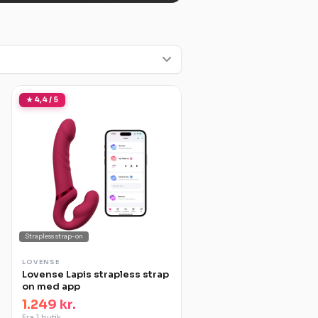
★ 4,4 / 5
Strapless strap-on
LOVENSE
Lovense Lapis strapless strap
on med app
1.249 kr.
Fra 1 butik