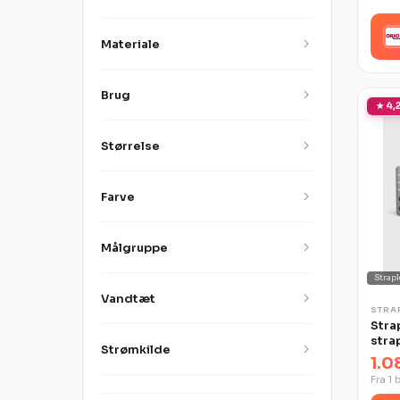
Materiale
Brug
★ 4,2
Størrelse
Farve
Målgruppe
Strapl
Vandtæt
STRA
Stra
stra
Strømkilde
1.0
Fra 1 