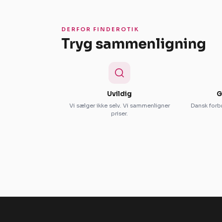
DERFOR FINDEROTIK
Tryg sammenligning
Uvildig
G
Vi sælger ikke selv. Vi sammenligner
Dansk forbr
priser.