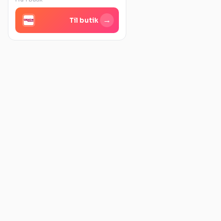
→
Til butik