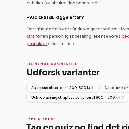
butikker for at sikre den bedste pris.
Hvad skal du kigge efter?
De vigtigste faktorer når du vælger strapless strap-
quiz
for en personlig anbefaling, eller se vores
bed
produkter
side om side.
LIGNENDE SØGNINGER
Udforsk varianter
Strapless strap-on til 200-500 kr
Strap-on harn
(6)
Usb-opladning strapless strap-on til 800-1.500 kr
(5)
IKKE SIKKER?
Tag en quiz og find det r