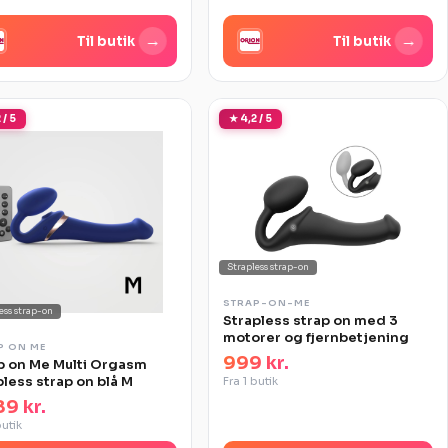
→
→
Til butik
Til butik
 / 5
★ 4,2 / 5
Strapless strap-on
STRAP-ON-ME
ess strap-on
Strapless strap on med 3
motorer og fjernbetjening
P ON ME
999 kr.
p on Me Multi Orgasm
pless strap on blå M
Fra 1 butik
89 kr.
butik