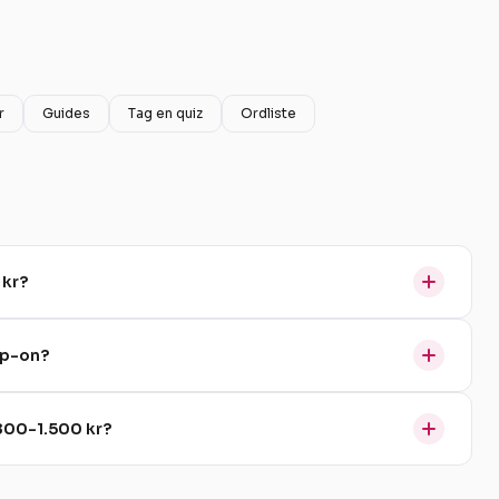
r
Guides
Tag en quiz
Ordliste
 kr?
ap-on?
 800-1.500 kr?