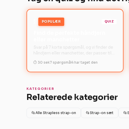
⛓️
POPULÆR
QUIZ
Find de perfekte håndjern
eller manchetter
Svar på 7 korte spørgsmål, og vi finder de
håndjern eller manchetter, der passer til
din stil og dine ønsker.
⏱ 30 sek
7 spørgsmål
4 har taget den
KATEGORIER
Relaterede kategorier
📂
📂
📂
Alle Strapless strap-on
Strap-on sæt