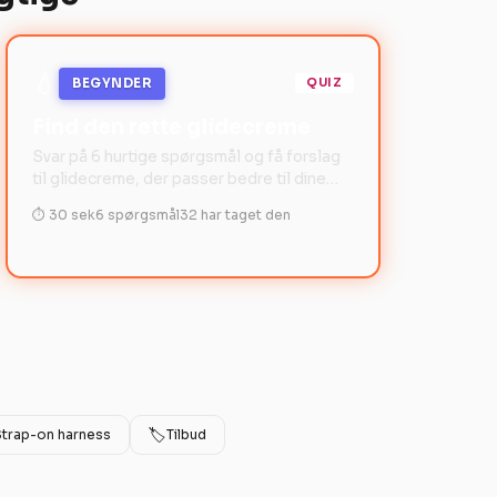
💧
BEGYNDER
QUIZ
Find den rette glidecreme
Svar på 6 hurtige spørgsmål og få forslag
til glidecreme, der passer bedre til dine
ønsker, dit brug og dit budget.
⏱ 30 sek
6 spørgsmål
32 har taget den
🏷️
Strap-on harness
Tilbud