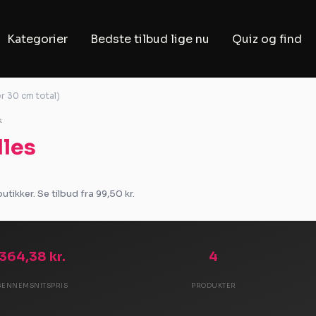
Kategorier
Bedste tilbud lige nu
Quiz og find
r 30 cm total)
.
dles
tikker. Se tilbud fra 99,50 kr.
364,38 kr.
4
GENNEMSNITSPRIS
PRODUKTER