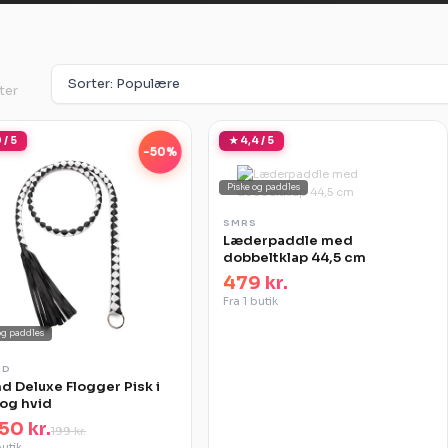
ter
 / 5
★ 4,4 / 5
-50%
Piske og paddles
SMRS
Læderpaddle med
dobbeltklap 44,5 cm
479 kr.
Fra 1 butik
og paddles
ND
d Deluxe Flogger Pisk i
 og hvid
50 kr.
199 kr.
butik