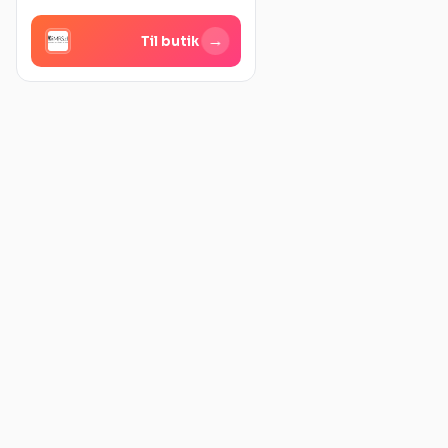
→
Til butik