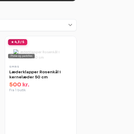
★ 4,3 / 5
Piske og paddles
SMRS
Læderklapper Rosenkål i
kernelæder 50 cm
500 kr.
Fra 1 butik