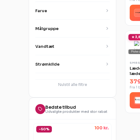
Farve
Målgruppe
★ 3,8
Vandtæt
Piske 
SMR
Strømkilde
Læde
læd
379
Nulstil alle filtre
Fra 1 
Bedste tilbud
Udvalgte produkter med stor rabat
100 kr.
-50%