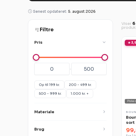
Senest opdateret:
5. august 2026
Viser
6
produk
Filtre
Pris
★ 3,9
-
Op til 199 kr.
200 - 499 kr.
500 - 999 kr.
1.000 kr. +
Piske 
Materiale
BOU
Boun
sort
Brug
99,
Fra 1 