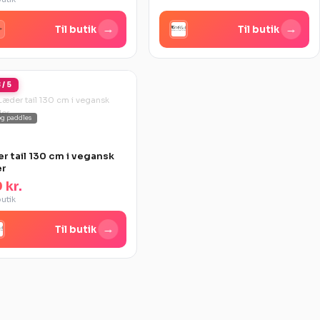
→
→
Til butik
Til butik
 / 5
og paddles
S
r tail 130 cm i vegansk
er
 kr.
butik
→
Til butik