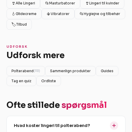
👙
📂
👙
Alle Lingeri
Masturbatorer
Lingeri til kvinder
💧
📳
📂
Glidecreme
Vibratorer
Hygiejne og tilbehør
🏷️
Tilbud
UDFORSK
Udforsk mere
Polterabend
Sammenlign produkter
Guides
(113)
Tag en quiz
Ordliste
Ofte stillede
spørgsmål
Hvad koster lingeri til polterabend?