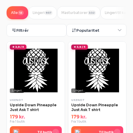
Alle
Lingeri
Masturbatorer
Lingeri til kvind
12
647
332
Filtrér
Popularitet
★ 3,9 / 5
★ 3,9 / 5
Lingeri
Lingeri
UKENDT
UKENDT
Upside Down Pineapple
Upside Down Pineapple
Just Ask T shirt
Just Ask T shirt
179 kr.
179 kr.
Fra 1 butik
Fra 1 butik
→
→
Til butik
Til butik