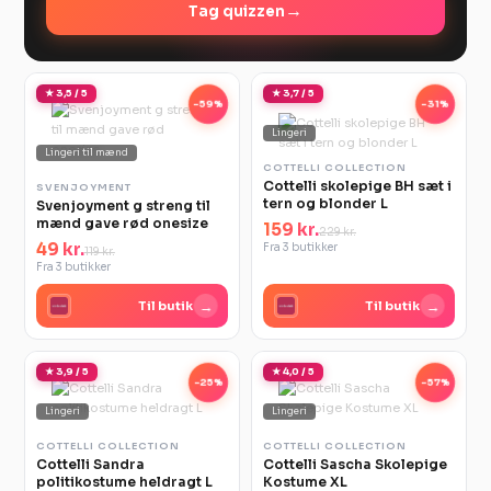
→
Tag quizzen
★ 3,5 / 5
★ 3,7 / 5
-59%
-31%
Lingeri
Lingeri til mænd
COTTELLI COLLECTION
Cottelli skolepige BH sæt i
SVENJOYMENT
tern og blonder L
Svenjoyment g streng til
mænd gave rød onesize
159 kr.
229 kr.
49 kr.
Fra 3 butikker
119 kr.
Fra 3 butikker
→
→
Til butik
Til butik
★ 3,9 / 5
★ 4,0 / 5
-25%
-57%
Lingeri
Lingeri
COTTELLI COLLECTION
COTTELLI COLLECTION
Cottelli Sandra
Cottelli Sascha Skolepige
politikostume heldragt L
Kostume XL