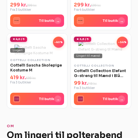
299 kr.
299 kr.
399 kr.
699 kr.
Fra 3 butikker
Fra 4 butikker
→
→
Til butik
Til butik
★ 4,0 / 5
★ 3,6 / 5
-40%
-34%
Lingeri
Lingeri til mænd
COTTELLI COLLECTION
Cottelli Sascha Skolepige
COTTELLI COLLECTION
Kostume M
Cottelli Collection Elefant
G-streng til Mænd i Blå
419 kr.
699 kr.
Satin
99 kr.
Fra 3 butikker
149 kr.
Fra 3 butikker
→
→
Til butik
Til butik
OM
Om lingeri til polterabend