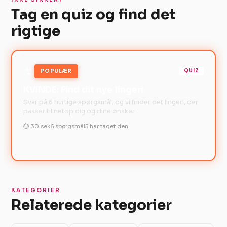
Tag en quiz og find det
rigtige
👙
POPULÆR
QUIZ
KVINDE: Find dit nye lingeri
Svar på 6 hurtige spørgsmål, og vi finder det lingeri, der
passer til netop dig og dine ønsker.
⏱ 30 sek
6 spørgsmål
5 har taget den
KATEGORIER
Relaterede kategorier