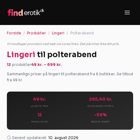
Gå
til
indholdet
Forside
Produkter
Lingeri
Polterabend
Vi modtager provision ved køb via vores links. Det påvirker ikke din pris.
Lingeri
til polterabend
12
produkter
49 kr. – 699 kr.
Sammenlign priser på lingeri til polterabend fra 6 butikker. Se tilbud
fra 49 kr.
49 kr.
265,40 kr.
LAVESTE PRIS
GENNEMSNITSPRIS
12
-59%
PRODUKTER
BEDSTE RABAT
Senest opdateret:
10. august 2026