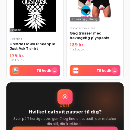
Trusser og g-streng
ORION ONLINE
Lingeri
Gag trusser med
bevægelig plyspenis
UKENDT
Upside Down Pineapple
139 kr.
Just Ask T shirt
Fra 1 butik
179 kr.
Fra 1 butik
→
→
Til butik
Til butik
🎯
QUIZ
Hvilket catsuit passer til dig?
Svar på 7 hurtige spørgsmål og find en catsuit, der matcher
din stil, din frækhed…