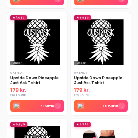
★ 4,0 / 5
★ 3,9 / 5
Lingeri
Lingeri
UKENDT
UKENDT
Upside Down Pineapple
Upside Down Pineapple
Just Ask T shirt
Just Ask T shirt
179 kr.
179 kr.
Fra 1 butik
Fra 1 butik
→
→
Til butik
Til butik
★ 3,9 / 5
★ 3,7 / 5