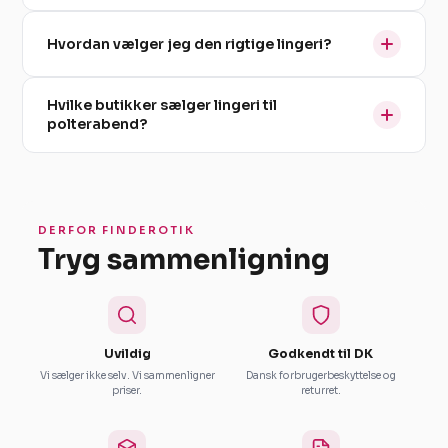
Hvordan vælger jeg den rigtige lingeri?
Hvilke butikker sælger lingeri til
polterabend?
DERFOR FINDEROTIK
Tryg sammenligning
Uvildig
Godkendt til DK
Vi sælger ikke selv. Vi sammenligner
Dansk forbrugerbeskyttelse og
priser.
returret.