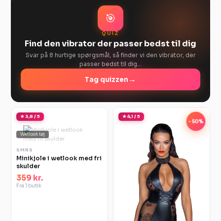
🎯
QUIZ
Find den vibrator der passer bedst til dig
Svar på 8 hurtige spørgsmål, så finder vi den vibrator, der
passer bedst til dig…
→
Tag quizzen
★ 3,8 / 5
★ 4,1 / 5
-50%
Wetlook tøj
SMRS
Minikjole i wetlook med fri
skulder
359 kr.
Fra 1 butik