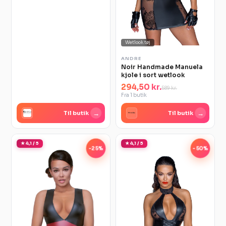
Wetlook tøj
ANDRE
Noir Handmade Manuela
kjole i sort wetlook
294,50 kr.
589 kr.
Fra 1 butik
→
→
Til butik
Til butik
★ 4,1 / 5
★ 4,1 / 5
-25%
-50%