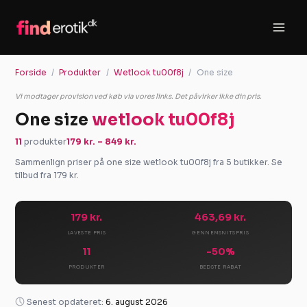
Gå
til
indholdet
Forside
Produkter
Wetlook tu00f8j
One size
Vi modtager provision ved køb via vores links. Det påvirker ikke din pris.
One size
wetlook tu00f8j
11
produkter
179 kr. – 849 kr.
Sammenlign priser på one size wetlook tu00f8j fra 5 butikker. Se
tilbud fra 179 kr.
179 kr.
463,69 kr.
LAVESTE PRIS
GENNEMSNITSPRIS
11
-50%
PRODUKTER
BEDSTE RABAT
Senest opdateret:
6. august 2026