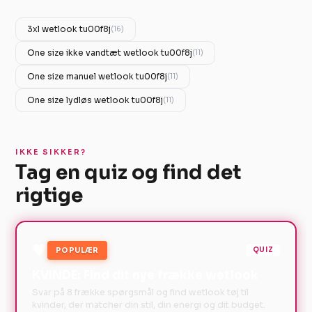
3xl wetlook tu00f8j
(16)
One size ikke vandtæt wetlook tu00f8j
(11)
One size manuel wetlook tu00f8j
(11)
One size lydløs wetlook tu00f8j
(11)
IKKE SIKKER?
Tag en quiz og find det
rigtige
🖤
POPULÆR
QUIZ
KVINDE: Find dit nye frække wetlook
Svar på 8 frække spørgsmål og find wetlook tøj til
kvinder, der matcher din stil, din energi og dit budget.