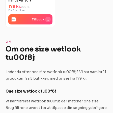
handsker sort
179 kr.
229 kr.
Fra 3 butikker
→
Til butik
OM
Om one size wetlook
tu00f8j
Leder du efter one size wetlook tu00f8j? Vi har samlet 11
produkter fra 5 butikker, med priser fra 179 kr..
One size wetlook tu00f8j
Vi har filtreret wetlook tu00f8j der matcher one size.
Brug filtrene øverst for at tilpasse din søgning yderligere.