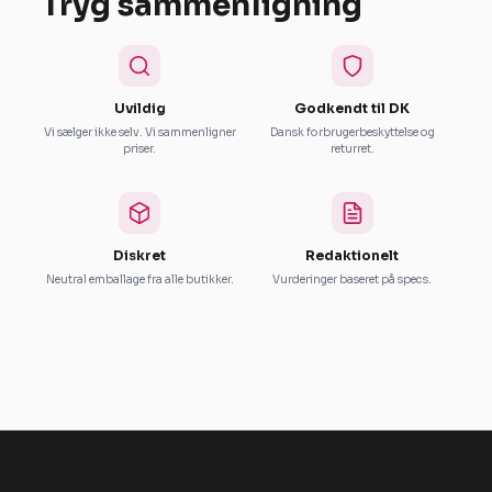
Tryg sammenligning
Uvildig
Godkendt til DK
Vi sælger ikke selv. Vi sammenligner
Dansk forbrugerbeskyttelse og
priser.
returret.
Diskret
Redaktionelt
Neutral emballage fra alle butikker.
Vurderinger baseret på specs.