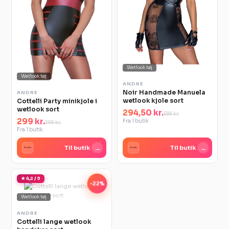
Wetlook tøj
Wetlook tøj
ANDRE
Noir Handmade Manuela
ANDRE
wetlook kjole sort
Cottelli Party minikjole i
wetlook sort
294,50 kr.
589 kr.
299 kr.
Fra 1 butik
399 kr.
Fra 1 butik
→
→
Til butik
Til butik
★ 4,2 / 5
-22%
Wetlook tøj
ANDRE
Cottelli lange wetlook