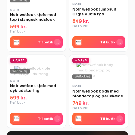
Wetlook tøj
NOIR
Noir wetlook jumpsuit
NOIR
Orgia Rubia rød
Noir wetlook kjole med
top i slangeskindslook
849 kr.
599 kr.
Fra 1 butik
Fra 1 butik
→
→
Til butik
Til butik
★ 3,9 / 5
★ 3,9 / 5
Wetlook tøj
Wetlook tøj
NOIR
Noir wetlook kjole med
NOIR
dyb udskæring
Noir wetlook body med
blonde top og perlekæde
599 kr.
749 kr.
Fra 1 butik
Fra 1 butik
→
→
Til butik
Til butik