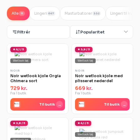
Alle
Lingeri
Masturbatorer
Lingeri til kvind
11
647
332
Filtrér
Popularitet
★ 4,1 / 5
★ 3,9 / 5
Wetlook tøj
Wetlook tøj
NOIR
NOIR
Noir wetlook kjole Orgia
Noir wetlook kjole med
Chimera sort
plisseret nederdel
729 kr.
669 kr.
Fra 1 butik
Fra 1 butik
→
→
Til butik
Til butik
★ 3,8 / 5
★ 4,1 / 5
Wetlook tøj