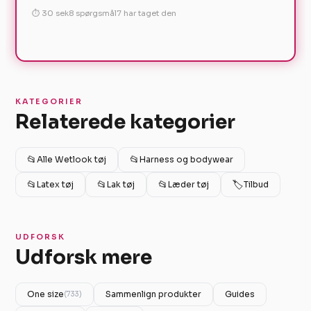
⏱ 30 sek
8 spørgsmål
7 har taget den
KATEGORIER
Relaterede kategorier
📂
📂
Alle Wetlook tøj
Harness og bodywear
📂
📂
📂
🏷️
Latex tøj
Lak tøj
Læder tøj
Tilbud
UDFORSK
Udforsk mere
One size
Sammenlign produkter
Guides
(733)