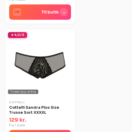
→
Til butik
★ 4,0 / 5
Trusser og g-streng
COTTELLI
Cottelli Sandra Plus Size
Trusse Sort XXXXL
129 kr.
Fra 1 butik