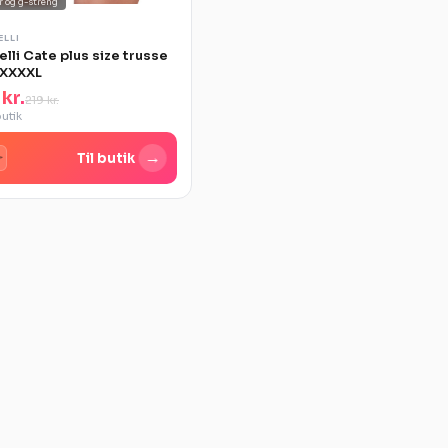
r og g-streng
ELLI
elli Cate plus size trusse
 XXXXL
 kr.
219 kr.
butik
→
Til butik