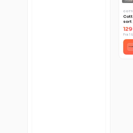
Trusse
COTT
Cott
sort
129
Fra 1 