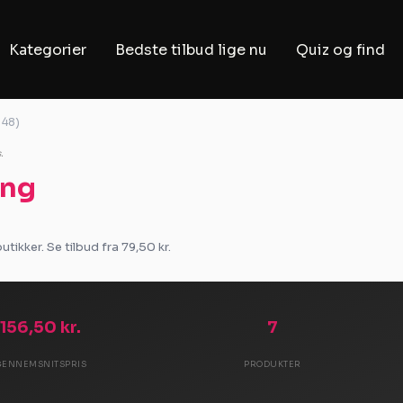
Kategorier
Bedste tilbud lige nu
Quiz og find
 48)
.
eng
ikker. Se tilbud fra 79,50 kr.
156,50 kr.
7
GENNEMSNITSPRIS
PRODUKTER