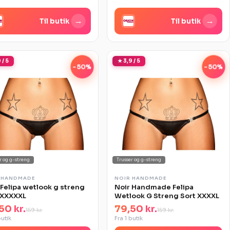
→
→
Til butik
Til butik
 / 5
★ 3,9 / 5
-50%
-50%
r og g-streng
Trusser og g-streng
 HANDMADE
NOIR HANDMADE
 Felipa wetlook g streng
Noir Handmade Felipa
 XXXXXL
Wetlook G Streng Sort XXXXL
50 kr.
79,50 kr.
159 kr.
159 kr.
butik
Fra 1 butik