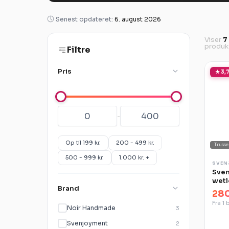
Senest opdateret:
6. august 2026
Viser
7
produk
Filtre
Pris
★ 3,7
-
Op til 199 kr.
200 - 499 kr.
Trusse
500 - 999 kr.
1.000 kr. +
SVEN
Sven
wetl
Brand
280
Fra 1 
Noir Handmade
3
Svenjoyment
2