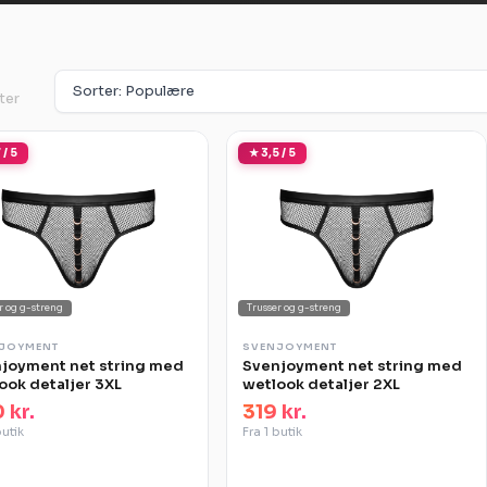
ter
 / 5
★ 3,5 / 5
r og g-streng
Trusser og g-streng
JOYMENT
SVENJOYMENT
joyment net string med
Svenjoyment net string med
ook detaljer 3XL
wetlook detaljer 2XL
 kr.
319 kr.
butik
Fra 1 butik