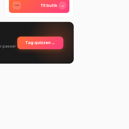
→
Til butik
→
Tag quizzen
er passer