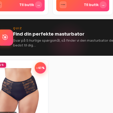
→
→
Til butik
Til butik
QUIZ
Find din perfekte masturbator
🎯
Svar på 5 hurtige spørgsmål, så finder vi den masturbator d
bedst til dig…
 / 5
-41%