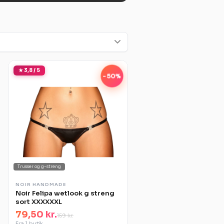
★ 3,8 / 5
-50%
Trusser og g-streng
NOIR HANDMADE
Noir Felipa wetlook g streng
sort XXXXXXL
79,50 kr.
159 kr.
Fra 1 butik