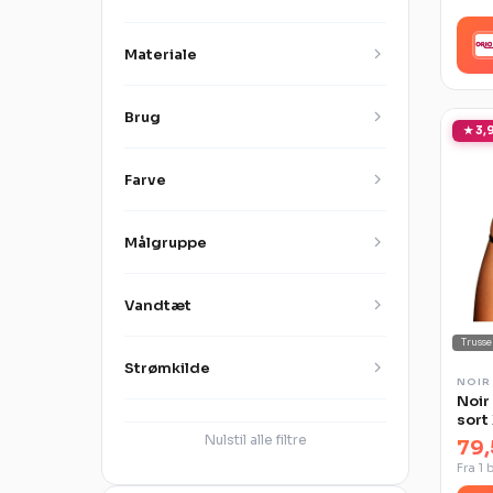
Materiale
Brug
★ 3,9
Farve
Målgruppe
Vandtæt
Trusse
Strømkilde
NOIR
Noir
sort
Nulstil alle filtre
79,
Fra 1 