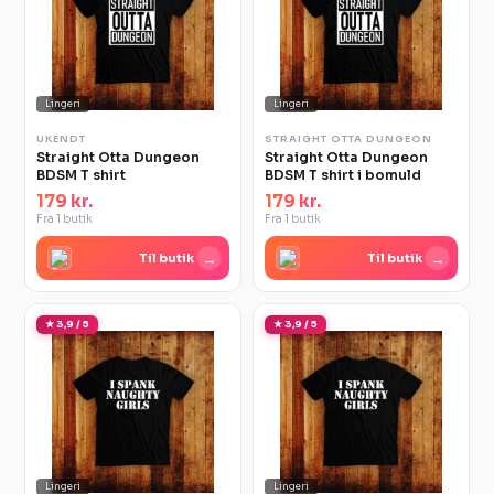
Lingeri
Lingeri
UKENDT
STRAIGHT OTTA DUNGEON
Straight Otta Dungeon
Straight Otta Dungeon
BDSM T shirt
BDSM T shirt i bomuld
179 kr.
179 kr.
Fra 1 butik
Fra 1 butik
→
→
Til butik
Til butik
★ 3,9 / 5
★ 3,9 / 5
Lingeri
Lingeri