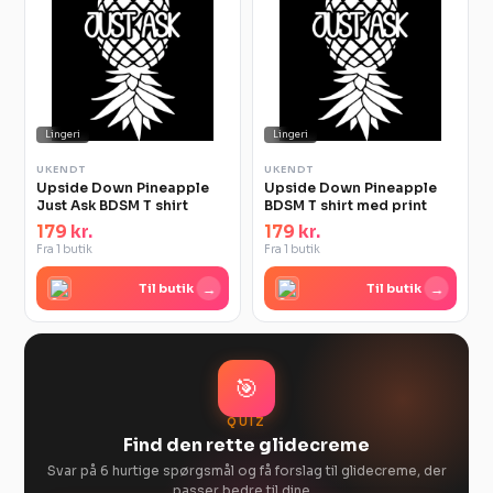
Lingeri
Lingeri
UKENDT
UKENDT
Upside Down Pineapple
Upside Down Pineapple
Just Ask BDSM T shirt
BDSM T shirt med print
179 kr.
179 kr.
Fra 1 butik
Fra 1 butik
→
→
Til butik
Til butik
🎯
QUIZ
Find den rette glidecreme
Svar på 6 hurtige spørgsmål og få forslag til glidecreme, der
passer bedre til dine…