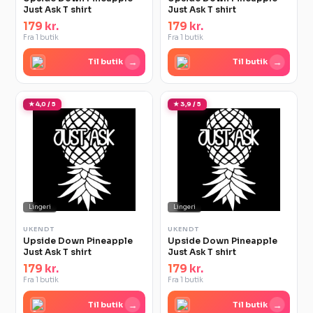
Just Ask T shirt
Just Ask T shirt
179 kr.
179 kr.
Fra 1 butik
Fra 1 butik
→
→
Til butik
Til butik
★ 4,0 / 5
★ 3,9 / 5
Lingeri
Lingeri
UKENDT
UKENDT
Upside Down Pineapple
Upside Down Pineapple
Just Ask T shirt
Just Ask T shirt
179 kr.
179 kr.
Fra 1 butik
Fra 1 butik
→
→
Til butik
Til butik