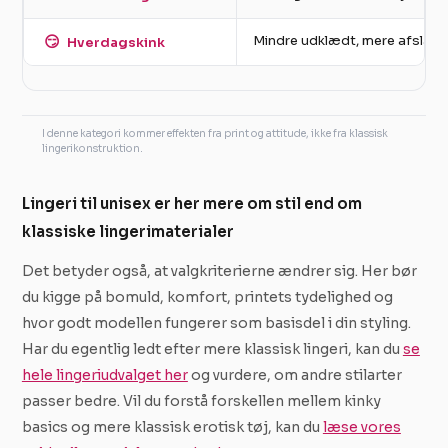
😏
Mindre udklædt, mere afslap
Hverdagskink
I denne kategori kommer effekten fra print og attitude, ikke fra klassisk
lingerikonstruktion.
Lingeri til unisex er her mere om stil end om
klassiske lingerimaterialer
Det betyder også, at valgkriterierne ændrer sig. Her bør
du kigge på bomuld, komfort, printets tydelighed og
hvor godt modellen fungerer som basisdel i din styling.
Har du egentlig ledt efter mere klassisk lingeri, kan du
se
hele lingeriudvalget her
og vurdere, om andre stilarter
passer bedre. Vil du forstå forskellen mellem kinky
basics og mere klassisk erotisk tøj, kan du
læse vores