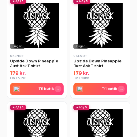
★ 4,1 / 5
★ 4,0 / 5
Lingeri
Lingeri
UKENDT
UKENDT
Upside Down Pineapple
Upside Down Pineapple
Just Ask T shirt
Just Ask T shirt
179 kr.
179 kr.
Fra 1 butik
Fra 1 butik
→
→
Til butik
Til butik
★ 4,1 / 5
★ 4,1 / 5