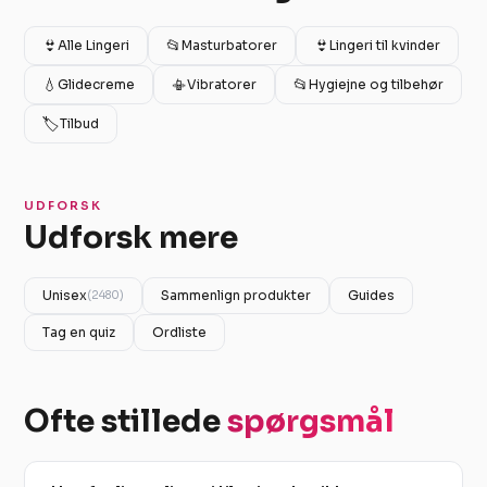
👙
📂
👙
Alle Lingeri
Masturbatorer
Lingeri til kvinder
💧
📳
📂
Glidecreme
Vibratorer
Hygiejne og tilbehør
🏷️
Tilbud
UDFORSK
Udforsk mere
Unisex
Sammenlign produkter
Guides
(2480)
Tag en quiz
Ordliste
Ofte stillede
spørgsmål