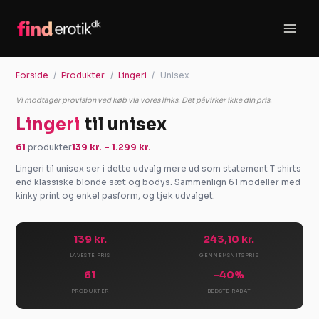
Gå
til
indholdet
Forside
Produkter
Lingeri
Unisex
Vi modtager provision ved køb via vores links. Det påvirker ikke din pris.
Lingeri
til unisex
61
produkter
139 kr. – 1.299 kr.
Lingeri til unisex ser i dette udvalg mere ud som statement T shirts
end klassiske blonde sæt og bodys. Sammenlign 61 modeller med
kinky print og enkel pasform, og tjek udvalget.
139 kr.
243,10 kr.
LAVESTE PRIS
GENNEMSNITSPRIS
61
-40%
PRODUKTER
BEDSTE RABAT