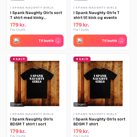
I SPANK NAUGHTY GIRLS
I SPANK NAUGHTY GIRLS
I Spank Naughty Girls sort
I Spank Naughty Girls T
T shirt med kinky
shirt til kink og events
statement
179 kr.
179 kr.
Fra 1 butik
Fra 1 butik
→
→
Til butik
Til butik
★ 3,8 / 5
★ 3,9 / 5
Lingeri
Lingeri
I SPANK NAUGHTY GIRLS
I SPANK NAUGHTY GIRLS
I Spank Naughty Girls
I Spank Naughty Girls sort
BDSM T shirt i sort
BDSM T shirt
179 kr.
179 kr.
Fra 1 butik
Fra 1 butik