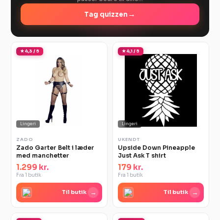
→
Tag quizzen
★ 4,3 / 5
★ 4,1 / 5
Lingeri
Lingeri
ZADO
UKENDT
Zado Garter Belt i læder
Upside Down Pineapple
med manchetter
Just Ask T shirt
1.299 kr.
179 kr.
Fra 1 butik
Fra 1 butik
→
→
Til butik
Til butik