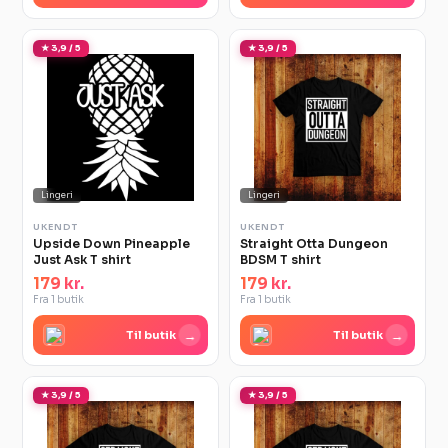
★ 3,9 / 5
★ 3,9 / 5
Lingeri
Lingeri
UKENDT
UKENDT
Upside Down Pineapple
Straight Otta Dungeon
Just Ask T shirt
BDSM T shirt
179 kr.
179 kr.
Fra 1 butik
Fra 1 butik
→
→
Til butik
Til butik
★ 3,9 / 5
★ 3,9 / 5