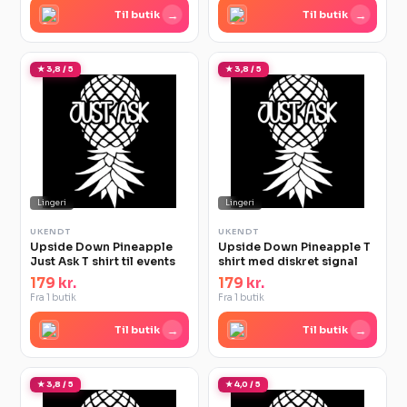
→
→
Til butik
Til butik
★ 3,8 / 5
★ 3,8 / 5
Lingeri
Lingeri
UKENDT
UKENDT
Upside Down Pineapple
Upside Down Pineapple T
Just Ask T shirt til events
shirt med diskret signal
179 kr.
179 kr.
Fra 1 butik
Fra 1 butik
→
→
Til butik
Til butik
★ 3,8 / 5
★ 4,0 / 5