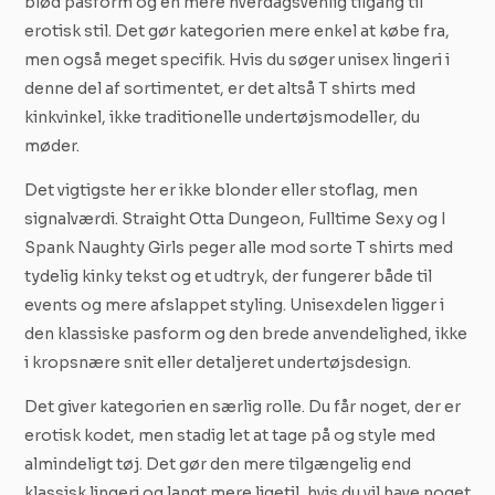
blød pasform og en mere hverdagsvenlig tilgang til
erotisk stil. Det gør kategorien mere enkel at købe fra,
men også meget specifik. Hvis du søger unisex lingeri i
denne del af sortimentet, er det altså T shirts med
kinkvinkel, ikke traditionelle undertøjsmodeller, du
møder.
Det vigtigste her er ikke blonder eller stoflag, men
signalværdi. Straight Otta Dungeon, Fulltime Sexy og I
Spank Naughty Girls peger alle mod sorte T shirts med
tydelig kinky tekst og et udtryk, der fungerer både til
events og mere afslappet styling. Unisexdelen ligger i
den klassiske pasform og den brede anvendelighed, ikke
i kropsnære snit eller detaljeret undertøjsdesign.
Det giver kategorien en særlig rolle. Du får noget, der er
erotisk kodet, men stadig let at tage på og style med
almindeligt tøj. Det gør den mere tilgængelig end
klassisk lingeri og langt mere ligetil, hvis du vil have noget