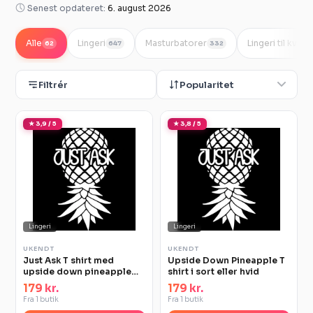
Senest opdateret:
6. august 2026
Alle
Lingeri
Masturbatorer
Lingeri til kvind
62
647
332
Filtrér
Popularitet
★ 3,9 / 5
★ 3,8 / 5
Lingeri
Lingeri
UKENDT
UKENDT
Just Ask T shirt med
Upside Down Pineapple T
upside down pineapple
shirt i sort eller hvid
print
179 kr.
179 kr.
Fra 1 butik
Fra 1 butik