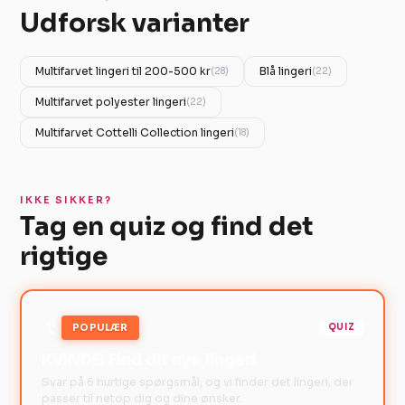
Udforsk varianter
Multifarvet lingeri til 200-500 kr
Blå lingeri
(28)
(22)
Multifarvet polyester lingeri
(22)
Multifarvet Cottelli Collection lingeri
(18)
IKKE SIKKER?
Tag en quiz og find det
rigtige
👙
POPULÆR
QUIZ
KVINDE: Find dit nye lingeri
Svar på 6 hurtige spørgsmål, og vi finder det lingeri, der
passer til netop dig og dine ønsker.