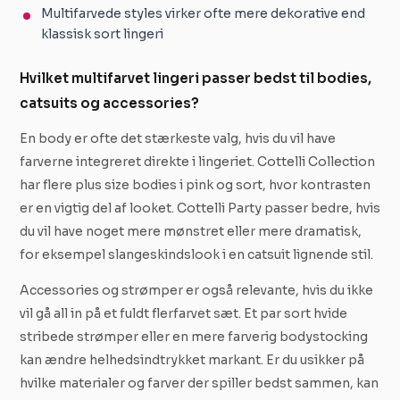
Multifarvede styles virker ofte mere dekorative end
klassisk sort lingeri
Hvilket multifarvet lingeri passer bedst til bodies,
catsuits og accessories?
En body er ofte det stærkeste valg, hvis du vil have
farverne integreret direkte i lingeriet. Cottelli Collection
har flere plus size bodies i pink og sort, hvor kontrasten
er en vigtig del af looket. Cottelli Party passer bedre, hvis
du vil have noget mere mønstret eller mere dramatisk,
for eksempel slangeskindslook i en catsuit lignende stil.
Accessories og strømper er også relevante, hvis du ikke
vil gå all in på et fuldt flerfarvet sæt. Et par sort hvide
stribede strømper eller en mere farverig bodystocking
kan ændre helhedsindtrykket markant. Er du usikker på
hvilke materialer og farver der spiller bedst sammen, kan