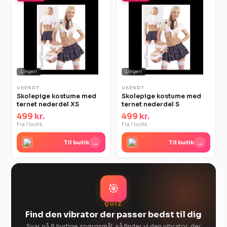
Lingeri
Lingeri
UKENDT
UKENDT
Skolepige kostume med
Skolepige kostume med
ternet nederdel XS
ternet nederdel S
499 kr.
499 kr.
Fra 1 butik
Fra 1 butik
→
→
Til butik
Til butik
🎯
QUIZ
Find den vibrator der passer bedst til dig
Svar på 8 hurtige spørgsmål, så finder vi den vibrator, der