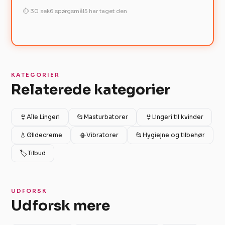
⏱ 30 sek
6 spørgsmål
5 har taget den
KATEGORIER
Relaterede kategorier
👙
📂
👙
Alle Lingeri
Masturbatorer
Lingeri til kvinder
💧
📳
📂
Glidecreme
Vibratorer
Hygiejne og tilbehør
🏷️
Tilbud
UDFORSK
Udforsk mere