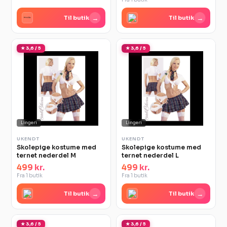
→
→
Til butik
Til butik
★ 3,6 / 5
★ 3,6 / 5
Lingeri
Lingeri
UKENDT
UKENDT
Skolepige kostume med
Skolepige kostume med
ternet nederdel M
ternet nederdel L
499 kr.
499 kr.
Fra 1 butik
Fra 1 butik
→
→
Til butik
Til butik
★ 3,6 / 5
★ 3,6 / 5