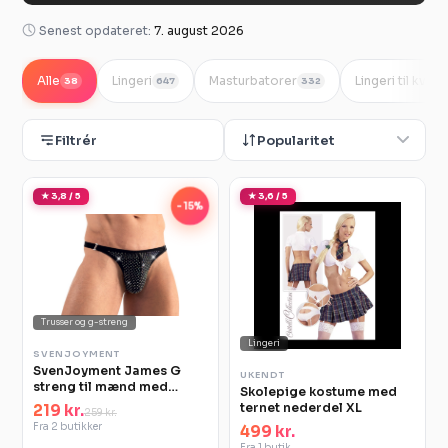
Senest opdateret:
7. august 2026
Alle
Lingeri
Masturbatorer
Lingeri til kvind
38
647
332
Filtrér
Popularitet
★ 3,8 / 5
★ 3,6 / 5
-15%
Trusser og g-streng
Lingeri
SVENJOYMENT
SvenJoyment James G
UKENDT
streng til mænd med
Skolepige kostume med
rhinsten M
ternet nederdel XL
219 kr.
259 kr.
Fra 2 butikker
499 kr.
Fra 1 butik