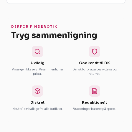
DERFOR FINDEROTIK
Tryg sammenligning
Uvildig
Godkendt til DK
Vi sælger ikke selv. Vi sammenligner
Dansk forbrugerbeskyttelse og
priser.
returret.
Diskret
Redaktionelt
Neutral emballage fra alle butikker.
Vurderinger baseret på specs.