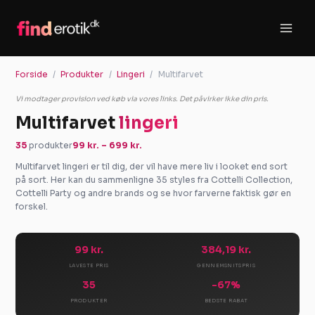
Gå
til
indholdet
Forside
Produkter
Lingeri
Multifarvet
Vi modtager provision ved køb via vores links. Det påvirker ikke din pris.
Multifarvet
lingeri
35
produkter
99 kr. – 699 kr.
Multifarvet lingeri er til dig, der vil have mere liv i looket end sort
på sort. Her kan du sammenligne 35 styles fra Cottelli Collection,
Cottelli Party og andre brands og se hvor farverne faktisk gør en
forskel.
99 kr.
384,19 kr.
LAVESTE PRIS
GENNEMSNITSPRIS
35
-67%
PRODUKTER
BEDSTE RABAT