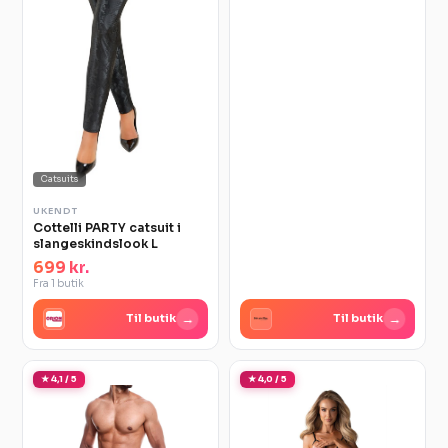
Catsuits
UKENDT
Cottelli PARTY catsuit i
slangeskindslook L
699 kr.
Fra 1 butik
→
→
Til butik
Til butik
★ 4,1 / 5
★ 4,0 / 5