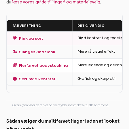
du
læse vores guide til lingeri og materialevalg
.
FARVERETNING
DET GIVER DIG
💗
Blød kontrast og tydelig fe
Pink og sort
🐍
Mere rå visuel effekt
Slangeskindslook
🌈
Mere legende og dekorativ 
Flerfarvet bodystocking
⚫
Grafisk og skarp stil
Sort hvid kontrast
Oversigten viser de farvespor der fylder mest i det aktuelle sortiment.
Sådan vælger du multifarvet lingeri uden at looket