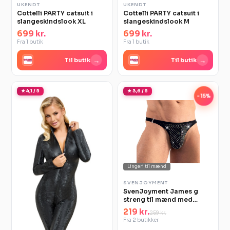
UKENDT
UKENDT
Cottelli PARTY catsuit i
Cottelli PARTY catsuit i
slangeskindslook XL
slangeskindslook M
699 kr.
699 kr.
Fra 1 butik
Fra 1 butik
→
→
Til butik
Til butik
★ 4,1 / 5
★ 3,6 / 5
-15%
Lingeri til mænd
SVENJOYMENT
SvenJoyment James g
streng til mænd med
rhinsten L
219 kr.
259 kr.
Fra 2 butikker