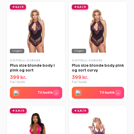
★ 4,2 / 5
★ 4,3 / 5
Lingeri
Lingeri
COTTELLI CURVES
COTTELLI CURVES
Plus size blonde body i
Plus size blonde body pink
pink og sort
og sort curvy
399 kr.
399 kr.
Fra 1 butik
Fra 1 butik
→
→
Til butik
Til butik
★ 3,9 / 5
★ 3,8 / 5