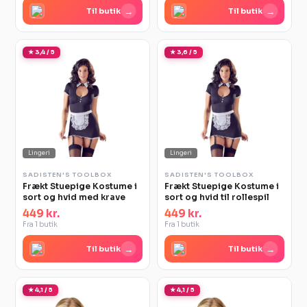
→
→
Til butik
Til butik
★ 3,4 / 5
★ 3,6 / 5
Lingeri
Lingeri
SADISTEN'S TOOLBOX
SADISTEN'S TOOLBOX
Frækt Stuepige Kostume i
Frækt Stuepige Kostume i
sort og hvid med krave
sort og hvid til rollespil
449 kr.
449 kr.
Fra 1 butik
Fra 1 butik
→
→
Til butik
Til butik
★ 4,1 / 5
★ 4,1 / 5