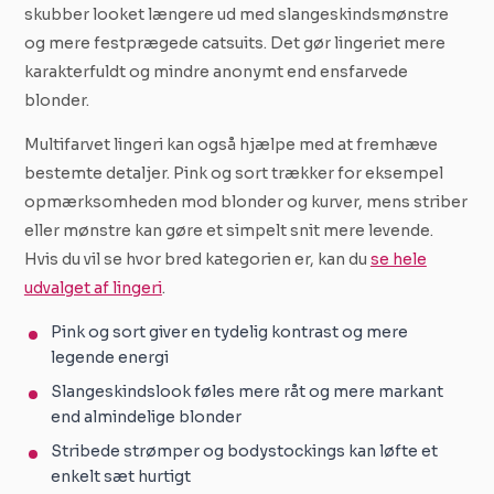
skubber looket længere ud med slangeskindsmønstre
og mere festprægede catsuits. Det gør lingeriet mere
karakterfuldt og mindre anonymt end ensfarvede
blonder.
Multifarvet lingeri kan også hjælpe med at fremhæve
bestemte detaljer. Pink og sort trækker for eksempel
opmærksomheden mod blonder og kurver, mens striber
eller mønstre kan gøre et simpelt snit mere levende.
Hvis du vil se hvor bred kategorien er, kan du
se hele
udvalget af lingeri
.
Pink og sort giver en tydelig kontrast og mere
legende energi
Slangeskindslook føles mere råt og mere markant
end almindelige blonder
Stribede strømper og bodystockings kan løfte et
enkelt sæt hurtigt