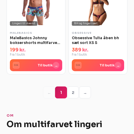
Lingeri til mænd
BH og lingeri sæt
MALEBASICS
OBSESSIVE
MaleBasics Johnny
Obsessive Tulia åben bh
boksershorts multifarve
sæt sort XS S
str L
199 kr.
389 kr.
Fra 1 butik
Fra 1 butik
→
→
Til butik
Til butik
←
1
2
→
OM
Om multifarvet lingeri