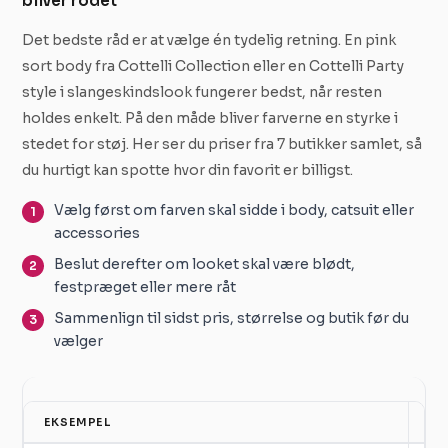
bliver rodet
Det bedste råd er at vælge én tydelig retning. En pink
sort body fra Cottelli Collection eller en Cottelli Party
style i slangeskindslook fungerer bedst, når resten
holdes enkelt. På den måde bliver farverne en styrke i
stedet for støj. Her ser du priser fra 7 butikker samlet, så
du hurtigt kan spotte hvor din favorit er billigst.
Vælg først om farven skal sidde i body, catsuit eller
accessories
Beslut derefter om looket skal være blødt,
festpræget eller mere råt
Sammenlign til sidst pris, størrelse og butik før du
vælger
EKSEMPEL
PR