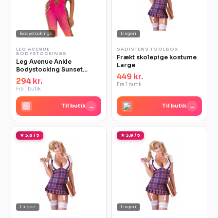
Bodystockings
Lingeri
LEG AVENUE
SADISTENS TOOLBOX
BODYSTOCKINGS
Frækt skolepige kostume
Leg Avenue Ankle
Large
Bodystocking Sunset
449 kr.
flerfarvet
294 kr.
Fra 1 butik
Fra 1 butik
→
→
Til butik
Til butik
★ 3,8 / 5
★ 3,9 / 5
Lingeri
Lingeri