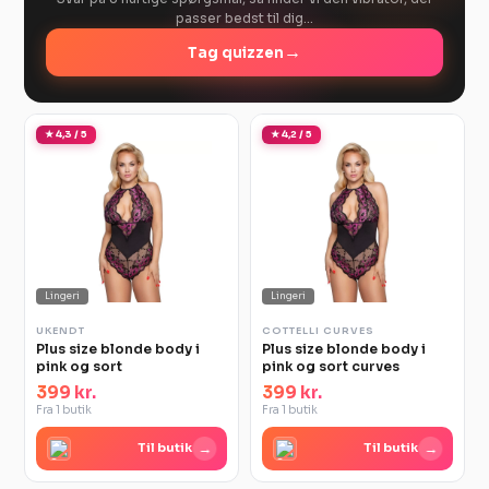
passer bedst til dig…
→
Tag quizzen
★ 4,3 / 5
★ 4,2 / 5
Lingeri
Lingeri
UKENDT
COTTELLI CURVES
Plus size blonde body i
Plus size blonde body i
pink og sort
pink og sort curves
399 kr.
399 kr.
Fra 1 butik
Fra 1 butik
→
→
Til butik
Til butik