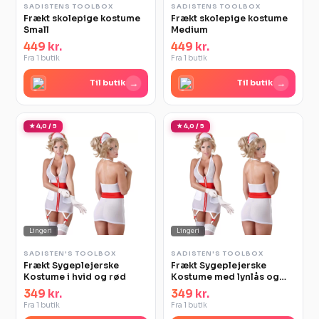
SADISTENS TOOLBOX
SADISTENS TOOLBOX
Frækt skolepige kostume
Frækt skolepige kostume
Small
Medium
449 kr.
449 kr.
Fra 1 butik
Fra 1 butik
→
→
Til butik
Til butik
★ 4,0 / 5
★ 4,0 / 5
Lingeri
Lingeri
SADISTEN'S TOOLBOX
SADISTEN'S TOOLBOX
Frækt Sygeplejerske
Frækt Sygeplejerske
Kostume i hvid og rød
Kostume med lynlås og
strømpeholdere
349 kr.
349 kr.
Fra 1 butik
Fra 1 butik