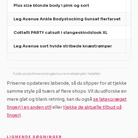
Plus size blonde body i pink og sort
Bo
Leg Avenue Ankle Bodystocking Sunset flerfarvet
Bod
Cottelli PARTY catsuit i slangeskindslook XL
Cat
Leg Avenue sort hvide stribede knæstrømper
Ac
Fulde produktnavne bruges kun som eksempler i tabellen.
Priserne opdateres løbende, så du slipper for at tjekke
samme style på tværs af flere shops. Vil du udforske en
mere glat og blank retning, kan du også
se latexpræget
lingeri i en anden stil
eller
tjekke de aktuelle tilbud på
lingeri
.
LIGNENDE SØGNINGER