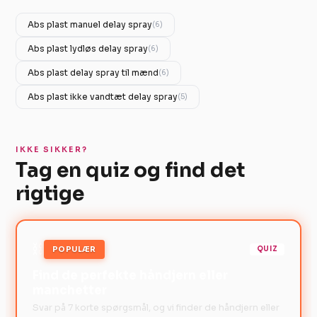
Abs plast manuel delay spray
(6)
Abs plast lydløs delay spray
(6)
Abs plast delay spray til mænd
(6)
Abs plast ikke vandtæt delay spray
(5)
IKKE SIKKER?
Tag en quiz og find det
rigtige
⛓️
POPULÆR
QUIZ
Find de perfekte håndjern eller
manchetter
Svar på 7 korte spørgsmål, og vi finder de håndjern eller