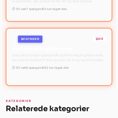
manchetter, der passer til din stil og dine ønsker.
⏱ 30 sek
7 spørgsmål
4 har taget den
💧
BEGYNDER
QUIZ
Find den rette glidecreme
Svar på 6 hurtige spørgsmål og få forslag til glidecreme,
der passer bedre til dine ønsker, dit brug og dit budget.
⏱ 30 sek
6 spørgsmål
32 har taget den
KATEGORIER
Relaterede kategorier