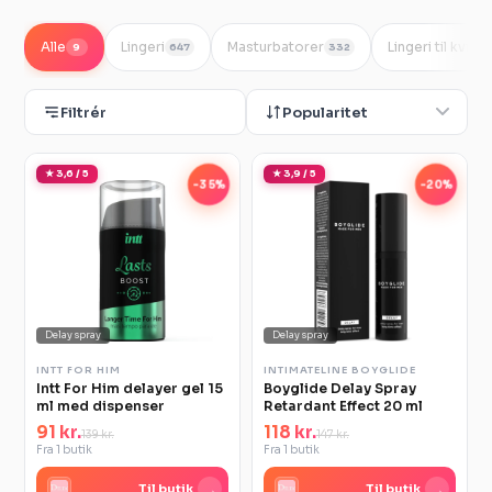
Alle
Lingeri
Masturbatorer
Lingeri til kvind
9
647
332
Filtrér
Popularitet
★ 3,6 / 5
★ 3,9 / 5
-35%
-20%
Delay spray
Delay spray
INTT FOR HIM
INTIMATELINE BOYGLIDE
Intt For Him delayer gel 15
Boyglide Delay Spray
ml med dispenser
Retardant Effect 20 ml
91 kr.
118 kr.
139 kr.
147 kr.
Fra 1 butik
Fra 1 butik
→
→
Til butik
Til butik