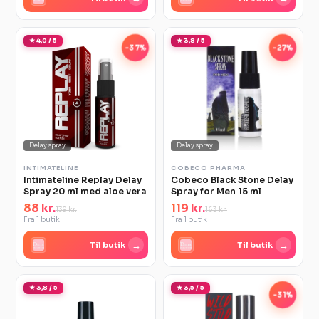
★ 4,0 / 5
★ 3,8 / 5
-37%
-27%
Delay spray
Delay spray
INTIMATELINE
COBECO PHARMA
Intimateline Replay Delay
Cobeco Black Stone Delay
Spray 20 ml med aloe vera
Spray for Men 15 ml
88 kr.
119 kr.
139 kr.
163 kr.
Fra 1 butik
Fra 1 butik
→
→
Til butik
Til butik
★ 3,8 / 5
★ 3,5 / 5
-31%