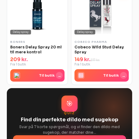
Delay spray
Delay spray
BONERS
COBECO PHARMA
Boners Delay Spray 20 ml
Cobeco Wild Stud Delay
til mere kontrol
Spray
209 kr.
149 kr.
217 kr.
Fra 1 butik
Fra 1 butik
→
→
Til butik
Til butik
🎯
QUIZ
Find din perfekte dildo med sugekop
Svar på 7 korte spørgsmål, og vi finder den dildo med
sugekop, der matcher dine…