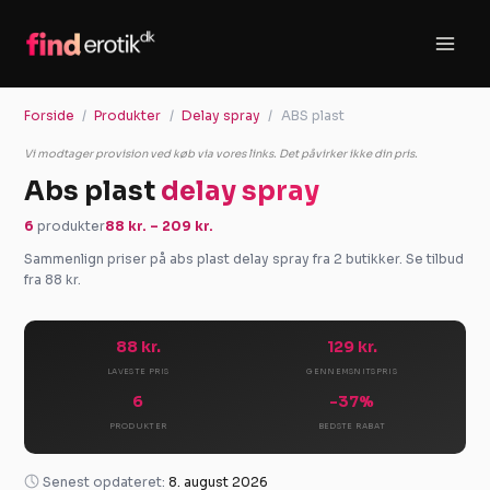
Gå
til
indholdet
Forside
Produkter
Delay spray
ABS plast
Vi modtager provision ved køb via vores links. Det påvirker ikke din pris.
Abs plast
delay spray
6
produkter
88 kr. – 209 kr.
Sammenlign priser på abs plast delay spray fra 2 butikker. Se tilbud
fra 88 kr.
88 kr.
129 kr.
LAVESTE PRIS
GENNEMSNITSPRIS
6
-37%
PRODUKTER
BEDSTE RABAT
Senest opdateret:
8. august 2026