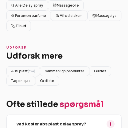
📂
💆
Alle Delay spray
Massageolie
📂
📂
💆
Feromon parfume
Afrodisiakum
Massagelys
🏷️
Tilbud
UDFORSK
Udforsk mere
ABS plast
Sammenlign produkter
Guides
(393)
Tag en quiz
Ordliste
Ofte stillede
spørgsmål
Hvad koster abs plast delay spray?