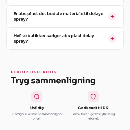
Er abs plast det bedste materiale til delaye
spray?
Hvilke butikker sælger abs plast delay
spray?
DERFOR FINDEROTIK
Tryg sammenligning
Uvildig
Godkendt til DK
Vi sælger ikke selv. Vi sammenligner
Dansk forbrugerbeskyttelse og
priser.
returret.