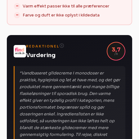
Varm effekt passer ikke til alle præferencer
Farve og duft er ikke oplyst i kildedata
REDAKTIONEL
i
3,7
Vurdering
/ 5
“Vandbaseret glidecreme i monodoser er
praktisk, hygiejnisk og let at have med, og det gør
produktet mere gennemtænkt end mange billige
flaskeløsninger til sporadisk brug. Den varme
effekt giver en tydelig profil i kategorien, mens
portionsformatet begrænser spild og gør
doseringen enkel. Ingredienslisten er ikke
udfoldet, så vurderingen kan ikke løftes helt op
blandt de stærkeste glidecremer med mere
gennemsigtig formulering. Til rejse, diskret