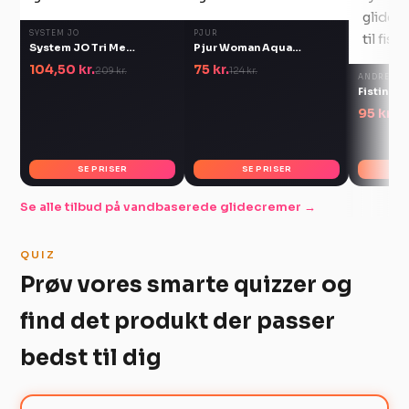
SYSTEM JO
PJUR
System JO Tri Me
Pjur Woman Aqua
glidecreme med smag
vandbaseret glidecreme
104,50 kr.
75 kr.
209 kr.
124 kr.
sæt 3 x 30 ml
100 ml
ANDRE
Fisting 
Glidecr
95 kr.
149
SE PRISER
SE PRISER
Se alle tilbud på vandbaserede glidecremer →
QUIZ
Prøv vores smarte quizzer og
find det produkt der passer
bedst til dig