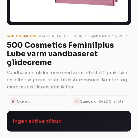
·
·
500 COSMETICS
VANDBASERET GLIDECREME
Opdateret: 2. aug. 2026
500 Cosmetics Feminilplus
Lube varm vandbaseret
glidecreme
Vandbaseret glidecreme med varm effekt i 10 praktiske
enkeltdosisposer, skabt til ekstra smøring, komfort og
mere intens klitorisstimulation.
🧴
📏
Ukendt
Standard (15-22 Cm Total)
Ingen aktive tilbud