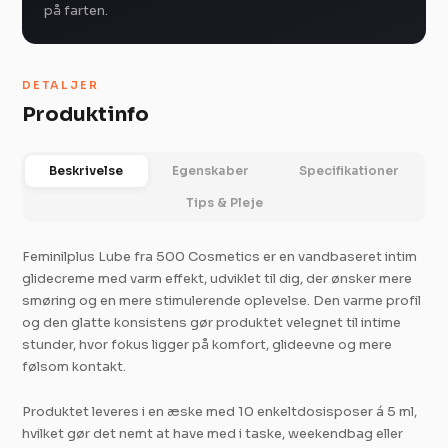
på farten.
DETALJER
Produktinfo
Beskrivelse
Egenskaber
Specifikationer
Tips & Pleje
Feminilplus Lube fra 500 Cosmetics er en vandbaseret intim
glidecreme med varm effekt, udviklet til dig, der ønsker mere
smøring og en mere stimulerende oplevelse. Den varme profil
og den glatte konsistens gør produktet velegnet til intime
stunder, hvor fokus ligger på komfort, glideevne og mere
følsom kontakt.
Produktet leveres i en æske med 10 enkeltdosisposer á 5 ml,
hvilket gør det nemt at have med i taske, weekendbag eller