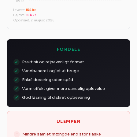
139 kr.
Laveste:
154 kr.
Højeste:
154 kr.
Opdateret: 2. august 2026
FORDELE
Praktisk og rejsevenligt format
Vandbaseret og let at bruge
Enkel dosering uden spild
Varm effekt giver mere sanselig oplevelse
God løsning til diskret opbevaring
ULEMPER
Mindre samlet mængde end stor flaske