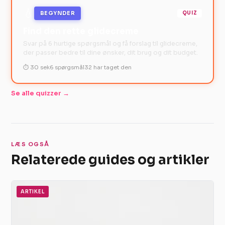
💧
BEGYNDER
QUIZ
Find den rette glidecreme
Svar på 6 hurtige spørgsmål og få forslag til glidecreme,
der passer bedre til dine ønsker, dit brug og dit budget.
⏱ 30 sek
6 spørgsmål
32 har taget den
Se alle quizzer →
LÆS OGSÅ
Relaterede guides og artikler
ARTIKEL