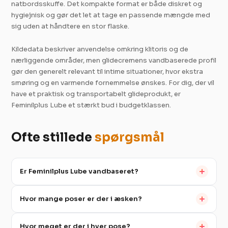
natbordsskuffe. Det kompakte format er både diskret og
hygiejnisk og gør det let at tage en passende mængde med
sig uden at håndtere en stor flaske.
Kildedata beskriver anvendelse omkring klitoris og de
nærliggende områder, men glidecremens vandbaserede profil
gør den generelt relevant til intime situationer, hvor ekstra
smøring og en varmende fornemmelse ønskes. For dig, der vil
have et praktisk og transportabelt glideprodukt, er
Feminilplus Lube et stærkt bud i budgetklassen.
Ofte stillede
spørgsmål
Er Feminilplus Lube vandbaseret?
Hvor mange poser er der i æsken?
Hvor meget er der i hver pose?