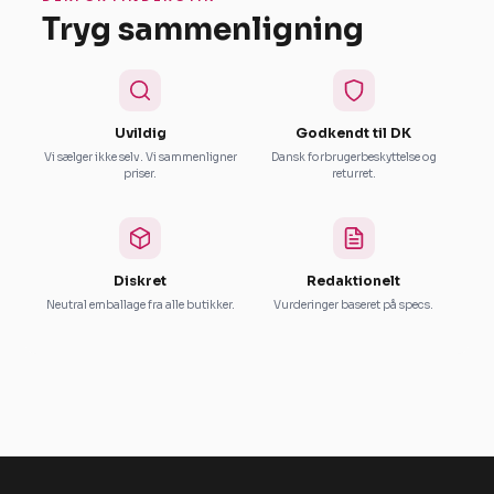
Tryg sammenligning
Uvildig
Godkendt til DK
Vi sælger ikke selv. Vi sammenligner
Dansk forbrugerbeskyttelse og
priser.
returret.
Diskret
Redaktionelt
Neutral emballage fra alle butikker.
Vurderinger baseret på specs.