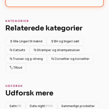
KATEGORIER
Relaterede kategorier
👙
👙
Alle Lingeri til mænd
BH og lingeri sæt
📂
📂
Catsuits
Strømper og strømpebukser
📂
📂
Trusser og g-streng
Corsetter og korsetter
🏷️
Tilbud
UDFORSK
Udforsk mere
Satin
Date night
Sammenlign produkter
(98)
(3106)