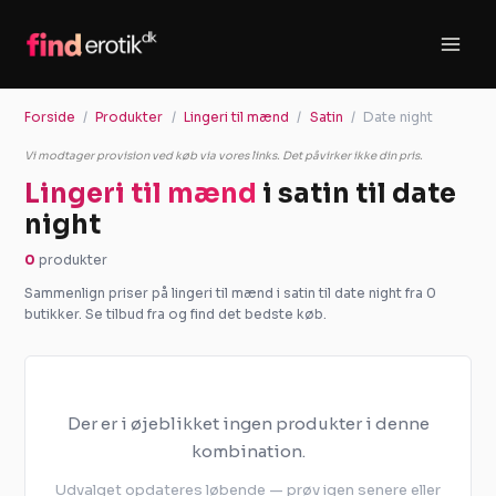
Gå
til
indholdet
Forside
Produkter
Lingeri til mænd
Satin
Date night
Vi modtager provision ved køb via vores links. Det påvirker ikke din pris.
Lingeri til mænd
i satin til date
night
0
produkter
Sammenlign priser på lingeri til mænd i satin til date night fra 0
butikker. Se tilbud fra og find det bedste køb.
Der er i øjeblikket ingen produkter i denne
kombination.
Udvalget opdateres løbende — prøv igen senere eller