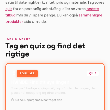
satin til date night er kvalitet, pris og materiale. Tag vores
quiz
for en personlig anbefaling, eller se vores
bedste
tilbud
hvis du vil spare penge. Du kan også
sammenligne
produkter
side om side.
IKKE SIKKER?
Tag en quiz og find det
rigtige
👙
POPULÆR
QUIZ
KVINDE: Find dit nye lingeri
Svar på 6 hurtige spørgsmål, og vi finder det lingeri, der
passer til netop dig og dine ønsker.
⏱ 30 sek
6 spørgsmål
5 har taget den