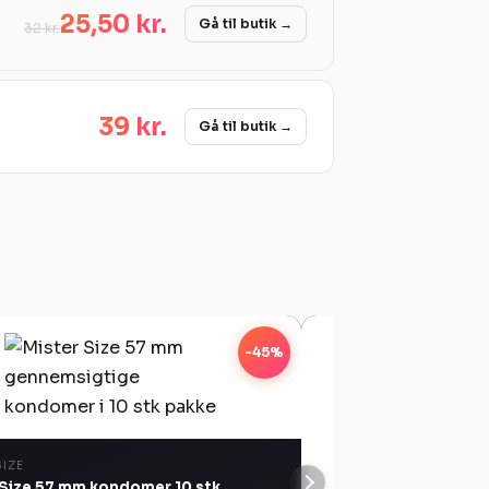
25,50 kr.
Gå til butik →
32 kr.
39 kr.
Gå til butik →
-45%
SIZE
 Size 57 mm kondomer 10 stk