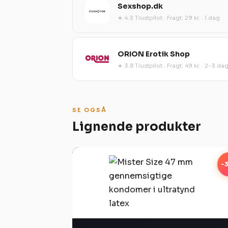
Sexshop.dk
★ 4.3 Trustpilot · Fragt: 29 kr. · 1 dag
ORION Erotik Shop
★ 3.8 Trustpilot · Fragt: 49 kr. · 2-3 da
SE OGSÅ
Lignende produkter
-