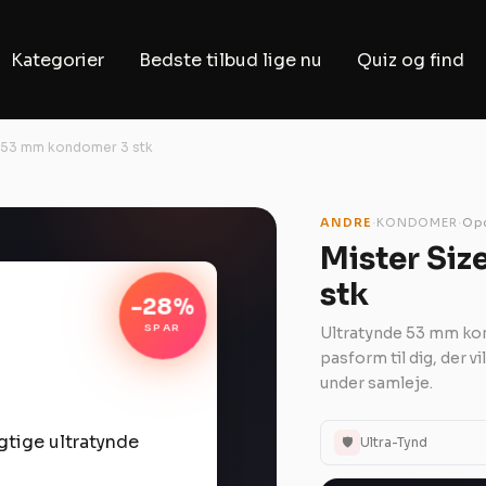
Kategorier
Bedste tilbud lige nu
Quiz og find
e 53 mm kondomer 3 stk
·
·
ANDRE
KONDOMER
Opd
Mister Si
stk
-28%
SPAR
Ultratynde 53 mm ko
pasform til dig, der v
under samleje.
🛡️
Ultra-Tynd