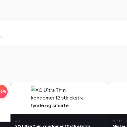
ge
35%
XO!
MISTER 
XO Ultra Thin kondomer 12 stk ekstra
Mister