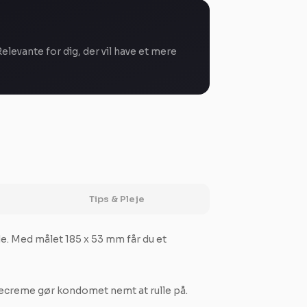
evante for dig, der vil have et mere
Tips & Pleje
e. Med målet 185 x 53 mm får du et
ecreme gør kondomet nemt at rulle på.