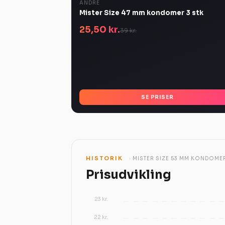
ANDRE
Mister Size 47 mm kondomer 3 stk
25,50 kr.
39 kr.
SE PRISER
HISTORIK
· MISTER SIZE 53 MM KONDOMER
Prisudvikling
23 kr.
22 kr.