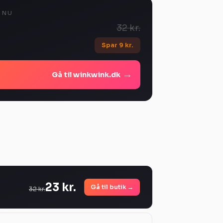
E NU
32 kr.
Spar 9 kr.
→
Gå til winkwink.dk
23 kr.
Gå til butik →
32 kr.