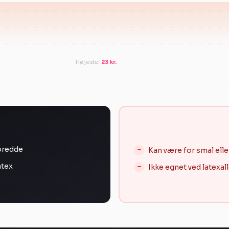
Højeste:
23 kr.
bredde
Kan være for smal elle
atex
Ikke egnet ved latexall