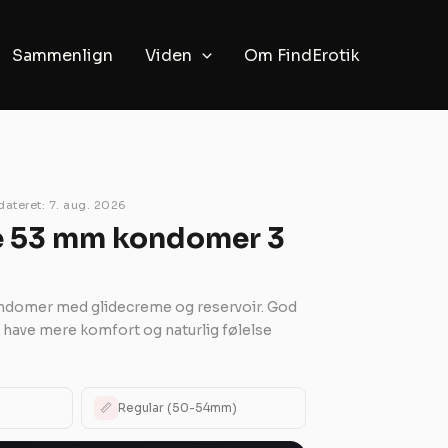
Sammenlign
Viden
Om FindErotik
ateret: 7. aug. 2026
ze 53 mm kondomer 3
ndomer med glidecreme og reservoir. God
il have mere komfort og naturlig følelse
📏
Regular (50-54mm)