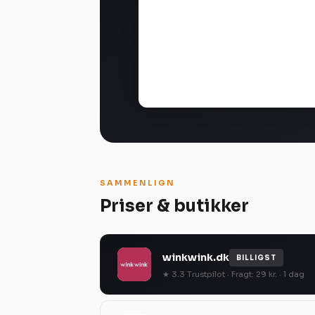
SAMMENLIGN
Priser & butikker
winkwink.dk
BILLIGST
★ 3.3 Trustpilot · Fragt: 29 kr. · 1 dag