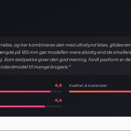
else, og her kombineres den med ultratynd latex, glidecreme 
længde på 185 mm gør modellen mere alsidig end de smallere
ng. Som testpakke giver den god mening, fordi pasform er det
tandardmodel til mange brugere.”
4,6
Kvalitet & materialer
4,4