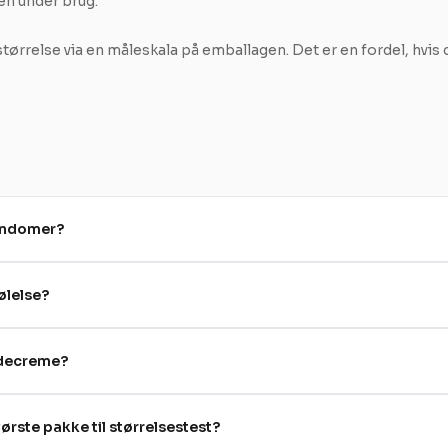
en under brug.
størrelse via en måleskala på emballagen. Det er en fordel, hvis
ondomer?
ølelse?
idecreme?
rste pakke til størrelsestest?