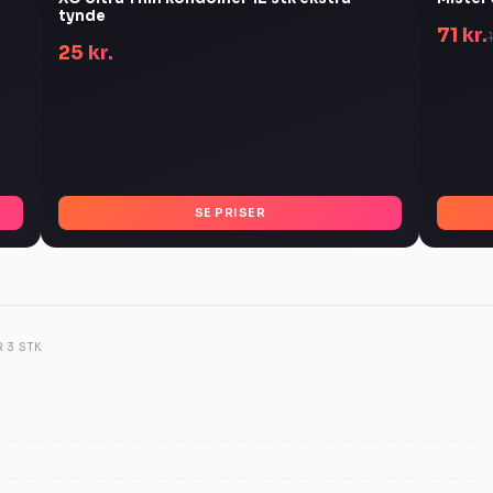
tynde
71 kr.
25 kr.
SE PRISER
 3 STK