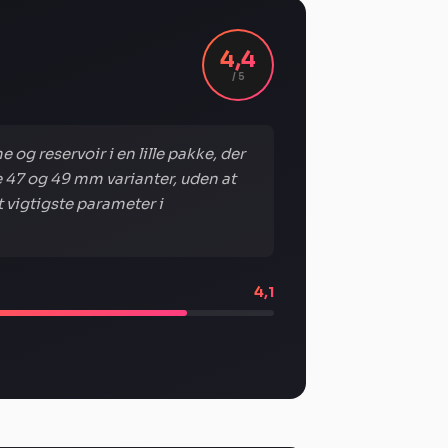
4,4
/ 5
og reservoir i en lille pakke, der
 47 og 49 mm varianter, uden at
 vigtigste parameter i
4,1