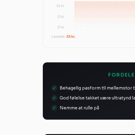
22 kr.
21 kr.
21 kr.
Laveste:
23 kr.
FORDELE
Behagelig pasform til mellemstor 
God følelse takket være ultratynd l
Nemme at rulle på