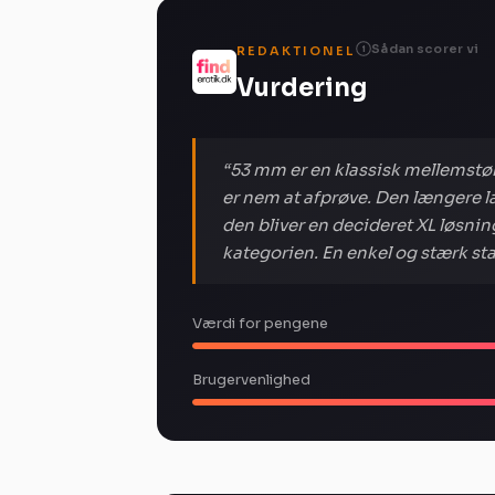
Sådan scorer vi
REDAKTIONEL
i
Vurdering
“53 mm er en klassisk mellemstørr
er nem at afprøve. Den længere 
den bliver en decideret XL løsni
kategorien. En enkel og stærk s
Værdi for pengene
Brugervenlighed