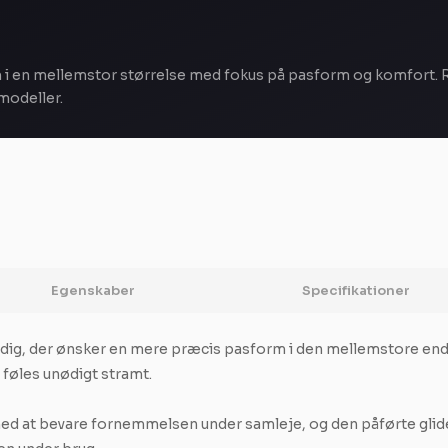
i en mellemstor størrelse med fokus på pasform og komfort. Rel
dmodeller.
Egenskaber
Specifikationer
 dig, der ønsker en mere præcis pasform i den mellemstore end
t føles unødigt stramt.
ed at bevare fornemmelsen under samleje, og den påførte glid