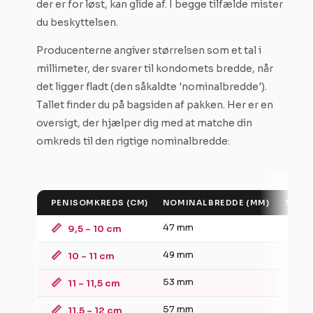
der er for løst, kan glide af. I begge tilfælde mister
du beskyttelsen.
Producenterne angiver størrelsen som et tal i
millimeter, der svarer til kondomets bredde, når
det ligger fladt (den såkaldte 'nominalbredde').
Tallet finder du på bagsiden af pakken. Her er en
oversigt, der hjælper dig med at matche din
omkreds til den rigtige nominalbredde:
PENISOMKREDS (CM)
NOMINALBREDDE (MM)
TYPIS
📏
47 mm
9,5 – 10 cm
Snug 
📏
49 mm
10 – 11 cm
Snug 
📏
53 mm
11 – 11,5 cm
Stan
📏
57 mm
11,5 – 12 cm
Stan