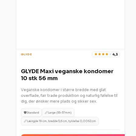
4,3
GLYDE
GLYDE Maxi veganske kondomer
10 stk 56 mm
Veganske kondomer i større bredde med glat
overflade, fair trade produktion og naturlig følelse til
dig, der ønsker mere plads og sikker sex.
🛡️
📏
Standard
Large (55-57mm)
📏
Længde 19 cm, bredde 5,6 cm, tykkelse 0,0062 cm