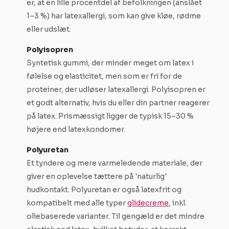
er, at en lille procentdel af befolkningen (anslået
1–3 %) har latexallergi, som kan give kløe, rødme
eller udslæt.
Polyisopren
Syntetisk gummi, der minder meget om latex i
følelse og elasticitet, men som er fri for de
proteiner, der udløser latexallergi. Polyisopren er
et godt alternativ, hvis du eller din partner reagerer
på latex. Prismæssigt ligger de typisk 15–30 %
højere end latexkondomer.
Polyuretan
Et tyndere og mere varmeledende materiale, der
giver en oplevelse tættere på 'naturlig'
hudkontakt. Polyuretan er også latexfrit og
kompatibelt med alle typer
glidecreme
, inkl.
oliebaserede varianter. Til gengæld er det mindre