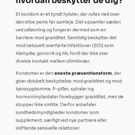
hvordan beskytter de dig?
Et kondom er et tyndt hylster, der rulles ned over
den stive penis før samleje. Det opsamler sæden
ved udløsning og fungerer dermed som en
barriere mod graviditet. Samtidig beskytter det
mod seksuelt overførte infektioner (SOI) som
klamydia, gonorré og hiv, fordi der ikke sker
direkte kontakt mellem slimhinder.
Kondomer er den
eneste præventionsform
, der
giver dobbelt beskyttelse: mod graviditet og mod
kønssygdomme. P-piller, spiraler og
hormonimplantater forebygger graviditet, men de
stopper ikke smitte. Derfor anbefaler
sundhedsmyndigheder kondomer som
supplement, særligt ved nye partnere eller
skiftende seksuelle relationer.