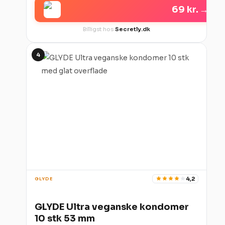
69 kr.
→
Billigst hos
Secretly.dk
4
4,2
GLYDE
GLYDE Ultra veganske kondomer
10 stk 53 mm