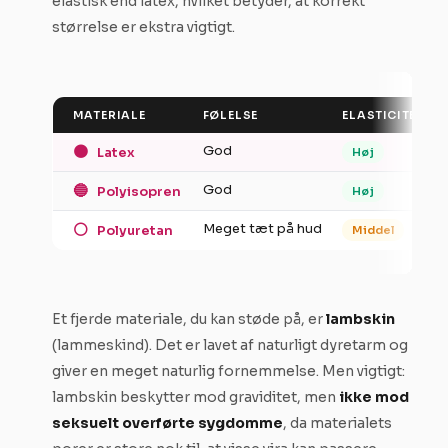
elastisk end latex, hvilket betyder, at korrekt
størrelse er ekstra vigtigt.
MATERIALE
FØLELSE
ELASTICITET
🟤
God
Latex
Høj
🔵
God
Polyisopren
Høj
⚪
Meget tæt på hud
Polyuretan
Middel
Et fjerde materiale, du kan støde på, er
lambskin
(lammeskind). Det er lavet af naturligt dyretarm og
giver en meget naturlig fornemmelse. Men vigtigt:
lambskin beskytter mod graviditet, men
ikke mod
seksuelt overførte sygdomme
, da materialets