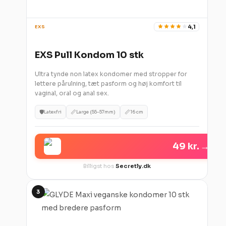
4,1
EXS
EXS Pull Kondom 10 stk
Ultra tynde non latex kondomer med stropper for
lettere pårulning, tæt pasform og høj komfort til
vaginal, oral og anal sex.
🛡️
📏
📏
Latexfri
Large (55-57mm)
16 cm
49 kr.
→
Billigst hos
Secretly.dk
3