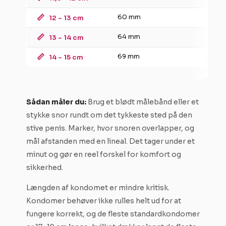
📏
60 mm
12 – 13 cm
Larg
📏
64 mm
13 – 14 cm
Large
📏
69 mm
14 – 15 cm
XXL
Sådan måler du:
Brug et blødt målebånd eller et
stykke snor rundt om det tykkeste sted på den
stive penis. Marker, hvor snoren overlapper, og
mål afstanden med en lineal. Det tager under et
minut og gør en reel forskel for komfort og
sikkerhed.
Længden af kondomet er mindre kritisk.
Kondomer behøver ikke rulles helt ud for at
fungere korrekt, og de fleste standardkondomer