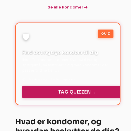
Se alle kondomer
QUIZ
🛡️
Find det rigtige kondom til dig
Ikke alle kondomer er ens. Svar på 6 hurtige
spørgsmål, så matcher vi dig med kondomer der
passer til dine behov.
⏱ 30 sek
6 spørgsmål
6 har taget den
TAG QUIZZEN →
Hvad er kondomer, og