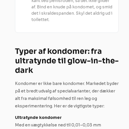
kant ved penisroden, så det ikke glider
af. Bind en knude på kondomet, og smid
det i skraldespanden. Skyl det aldrig ud i
toilettet.
Typer af kondomer: fra
ultratynde til glow-in-the-
dark
Kondomer er ikke bare kondomer. Markedet byder
på et bredt udvalg af specialvarianter, der dækker
alt fra maksimal følsomhed til ren leg og
eksperimentering. Her er de vigtigste typer:
Ultratynde kondomer
Med en vægtykkelse ned til 0,01–0,03 mm