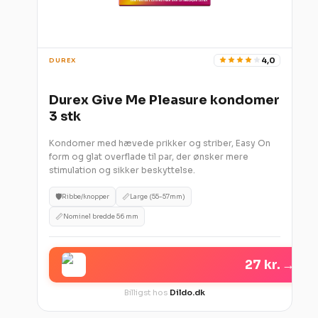
4,0
DUREX
Durex Give Me Pleasure kondomer
3 stk
Kondomer med hævede prikker og striber, Easy On
form og glat overflade til par, der ønsker mere
stimulation og sikker beskyttelse.
🛡️
📏
Ribbe/knopper
Large (55-57mm)
📏
Nominel bredde 56 mm
27 kr.
→
Billigst hos
Dildo.dk