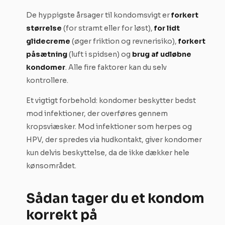
De hyppigste årsager til kondomsvigt er
forkert
størrelse
(for stramt eller for løst),
for lidt
glidecreme
(øger friktion og revnerisiko),
forkert
påsætning
(luft i spidsen) og
brug af udløbne
kondomer
. Alle fire faktorer kan du selv
kontrollere.
Et vigtigt forbehold: kondomer beskytter bedst
mod infektioner, der overføres gennem
kropsviæsker. Mod infektioner som herpes og
HPV, der spredes via hudkontakt, giver kondomer
kun delvis beskyttelse, da de ikke dækker hele
kønsområdet.
Sådan tager du et kondom
korrekt på