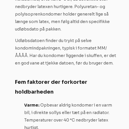
nedbryder latexen hurtigere. Polyuretan- og
polyisoprenkondomer holder generelt lige så
længe som latex, men følg altid den specifikke
udløbsdato på pakken.
Udløbsdatoen finder du trykt på selve
kondomindpakningen, typisk i formatet MM/
ÅÅÅÅ. Har du kondomer liggende i skuffen, er det
en god vane at tjekke datoen, før du bruger dem.
Fem faktorer der forkorter
holdbarheden
Varme:
Opbevar aldrig kondomer i en varm
bil, i direkte sollys eller tæt på en radiator.
Temperaturer over 40 °C nedbryder latex
hurtigt.