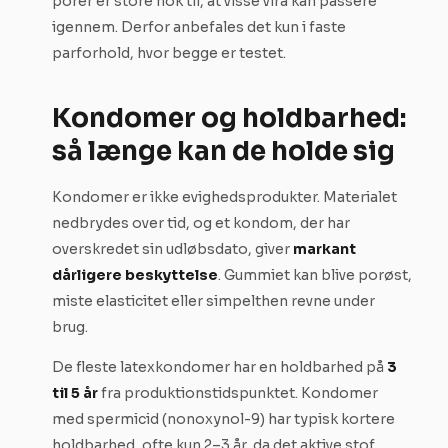
porer er store nok til, at visse vira kan passere
igennem. Derfor anbefales det kun i faste
parforhold, hvor begge er testet.
Kondomer og holdbarhed:
så længe kan de holde sig
Kondomer er ikke evighedsprodukter. Materialet
nedbrydes over tid, og et kondom, der har
overskredet sin udløbsdato, giver
markant
dårligere beskyttelse
. Gummiet kan blive porøst,
miste elasticitet eller simpelthen revne under
brug.
De fleste latexkondomer har en holdbarhed på
3
til 5 år
fra produktionstidspunktet. Kondomer
med spermicid (nonoxynol-9) har typisk kortere
holdbarhed, ofte kun 2–3 år, da det aktive stof