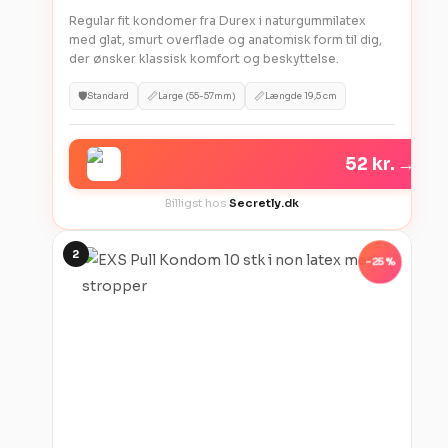
Regular fit kondomer fra Durex i naturgummilatex
med glat, smurt overflade og anatomisk form til dig,
der ønsker klassisk komfort og beskyttelse.
🛡️
📏
📏
Standard
Large (55-57mm)
Længde 19,5 cm
52 kr.
→
Billigst hos
Secretly.dk
2
-25%