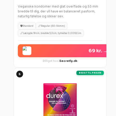
Veganske kondomer med glat overflade og 53 mm
bredde til dig, der vil have en balanceret pasform,
naturlig følelse og sikker sex.
🛡️
📏
Standard
Regular (50-54mm)
📏
Længde 18 cm, bredde 5,3 cm, tykkelse 0,0062 cm
69 kr.
→
Billigst hos
Secretly.dk
BEDST TIL PRISEN
5