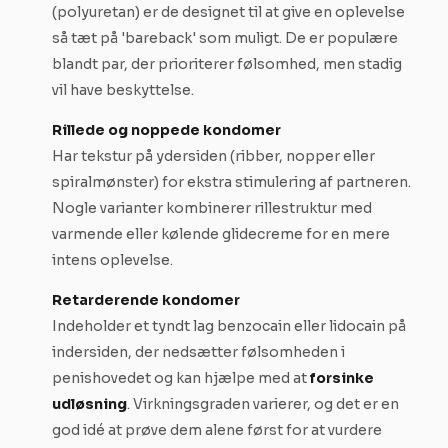
(polyuretan) er de designet til at give en oplevelse
så tæt på 'bareback' som muligt. De er populære
blandt par, der prioriterer følsomhed, men stadig
vil have beskyttelse.
Rillede og noppede kondomer
Har tekstur på ydersiden (ribber, nopper eller
spiralmønster) for ekstra stimulering af partneren.
Nogle varianter kombinerer rillestruktur med
varmende eller kølende glidecreme for en mere
intens oplevelse.
Retarderende kondomer
Indeholder et tyndt lag benzocain eller lidocain på
indersiden, der nedsætter følsomheden i
penishovedet og kan hjælpe med at
forsinke
udløsning
. Virkningsgraden varierer, og det er en
god idé at prøve dem alene først for at vurdere