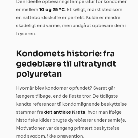
Den ideelle opbevaringstemperatur for kondomer
er mellem
10 og 25 °C
. Et køligt, mørkt sted som
en nattebordsskuffe er perfekt. Kulde er mindre
skadeligt end varme, men undgå at opbevare dem i
fryseren.
Kondomets historie: fra
gedeblære til ultratyndt
polyuretan
Hvornår blev kondomer opfundet? Svaret går
længere tilbage, end de fleste tror. De tidligste
kendte referencer til kondomlignende beskyttelse
stammer fra
det antikke Kreta
, hvor man ifølge
historiske kilder brugte dyreblærer under samleje.
Motivationen var dengang primært beskyttelse
mod sygdom, ikke prævention.