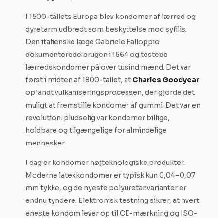
I 1500-tallets Europa blev kondomer af lærred og
dyretarm udbredt som beskyttelse mod syfilis.
Den italienske læge Gabriele Falloppio
dokumenterede brugen i 1564 og testede
lærredskondomer på over tusind mænd. Det var
først i midten af 1800-tallet, at
Charles Goodyear
opfandt vulkaniseringsprocessen, der gjorde det
muligt at fremstille kondomer af gummi. Det var en
revolution: pludselig var kondomer billige,
holdbare og tilgængelige for almindelige
mennesker.
I dag er kondomer højteknologiske produkter.
Moderne latexkondomer er typisk kun 0,04–0,07
mm tykke, og de nyeste polyuretanvarianter er
endnu tyndere. Elektronisk testning sikrer, at hvert
eneste kondom lever op til CE-mærkning og ISO-