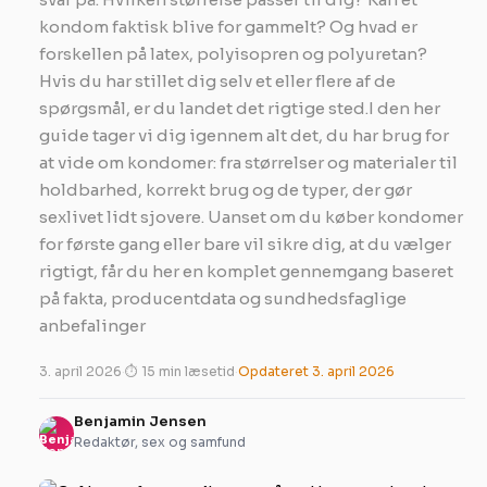
kondom faktisk blive for gammelt? Og hvad er
forskellen på latex, polyisopren og polyuretan?
Hvis du har stillet dig selv et eller flere af de
spørgsmål, er du landet det rigtige sted.I den her
guide tager vi dig igennem alt det, du har brug for
at vide om kondomer: fra størrelser og materialer til
holdbarhed, korrekt brug og de typer, der gør
sexlivet lidt sjovere. Uanset om du køber kondomer
for første gang eller bare vil sikre dig, at du vælger
rigtigt, får du her en komplet gennemgang baseret
på fakta, producentdata og sundhedsfaglige
anbefalinger
3. april 2026
·
⏱ 15 min læsetid
·
Opdateret 3. april 2026
Benjamin Jensen
Redaktør, sex og samfund