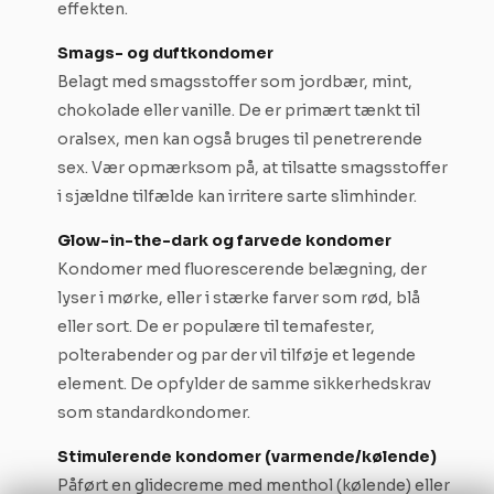
effekten.
Smags- og duftkondomer
Belagt med smagsstoffer som jordbær, mint,
chokolade eller vanille. De er primært tænkt til
oralsex, men kan også bruges til penetrerende
sex. Vær opmærksom på, at tilsatte smagsstoffer
i sjældne tilfælde kan irritere sarte slimhinder.
Glow-in-the-dark og farvede kondomer
Kondomer med fluorescerende belægning, der
lyser i mørke, eller i stærke farver som rød, blå
eller sort. De er populære til temafester,
polterabender og par der vil tilføje et legende
element. De opfylder de samme sikkerhedskrav
som standardkondomer.
Stimulerende kondomer (varmende/kølende)
Påført en glidecreme med menthol (kølende) eller