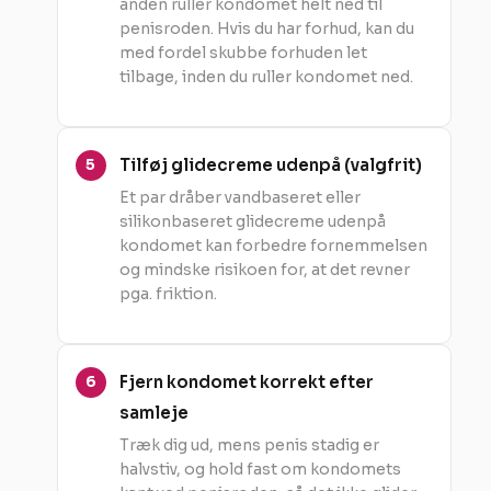
anden ruller kondomet helt ned til
penisroden. Hvis du har forhud, kan du
med fordel skubbe forhuden let
tilbage, inden du ruller kondomet ned.
Tilføj glidecreme udenpå (valgfrit)
Et par dråber vandbaseret eller
silikonbaseret glidecreme udenpå
kondomet kan forbedre fornemmelsen
og mindske risikoen for, at det revner
pga. friktion.
Fjern kondomet korrekt efter
samleje
Træk dig ud, mens penis stadig er
halvstiv, og hold fast om kondomets