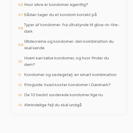
Hvor sikre er kondomer egentlig?
06
Sådan tager du et kondom korrekt på
07
Typer af kondomer: fra ultratynde til glow-in-the-
08
dark
Glidecreme og kondomer: den kombination du
09
skal kende
Hvem kan købe kondomer, og hvor finder du
10
dem?
Kondomer og sexlegetøj: en smart kombination
11
Prisguide: hvad koster kondomer i Danmark?
12
De 10 bedst vurderede kondomer lige nu
13
Almindelige fejl du skal undgå
14