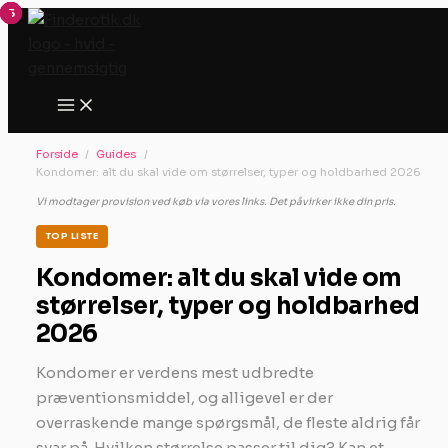
Gå
til
indholdet
Forside
Guides
Kondomer: alt du skal vide om størrelser, typer og holdbarhed 2026
Vi modtager provision ved køb via vores links. Det påvirker ikke din pris.
TOP LISTE
Kondomer: alt du skal vide om
størrelser, typer og holdbarhed
2026
Kondomer er verdens mest udbredte
præventionsmiddel, og alligevel er der
overraskende mange spørgsmål, de fleste aldrig får
svar på. Hvilken størrelse passer til dig? Kan et