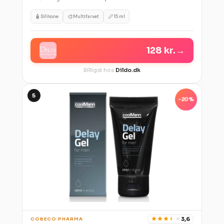
🧴
🎨
📏
Silikone
Multifarvet
15 ml
128 kr.
→
Billigst hos
Dildo.dk
5
-20%
3,6
COBECO PHARMA