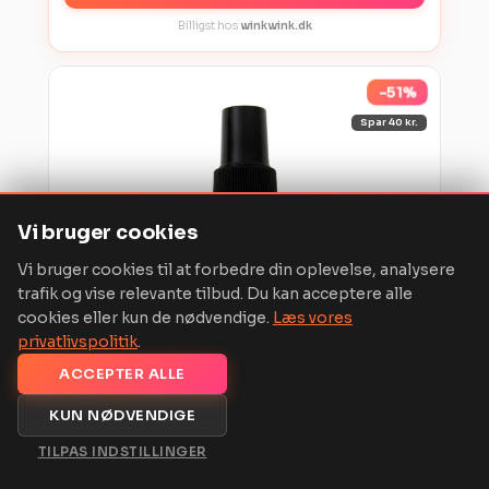
Billigst hos
winkwink.dk
-51%
Spar 40 kr.
Vi bruger cookies
Vi bruger cookies til at forbedre din oplevelse, analysere
trafik og vise relevante tilbud. Du kan acceptere alle
cookies eller kun de nødvendige.
Læs vores
privatlivspolitik
.
ACCEPTER ALLE
KUN NØDVENDIGE
PRIVATE PLAY
TILPAS INDSTILLINGER
Private Play Luksus Delay Spray 50 ml