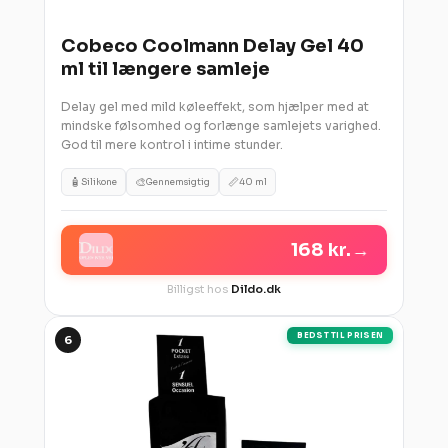
Cobeco Coolmann Delay Gel 40
ml til længere samleje
Delay gel med mild køleeffekt, som hjælper med at
mindske følsomhed og forlænge samlejets varighed.
God til mere kontrol i intime stunder.
🧴
🎨
📏
Silikone
Gennemsigtig
40 ml
168 kr.
→
Billigst hos
Dildo.dk
BEDST TIL PRISEN
6