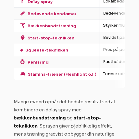
💊
Lokalbedøvelse a
Delay spray
🩹
Bedøvende creme
Bedøvende kondomer
🏋️
Styrker musklerne 
Bækkenbundstræning
🧠
Bevidst pause lig
Start-stop-teknikken
✊
Pres på penishov
Squeeze-teknikken
💍
Fastholder blodet
Penisring
🎮
Træner udholden
Stamina-træner (Fleshlight o.l.)
Mange mænd opnår det bedste resultat ved at
kombinere en delay spray med
bækkenbundstræning
og
start-stop-
teknikken
. Sprayen giver øjeblikkelig effekt,
mens træning gradvist opbygger din naturlige