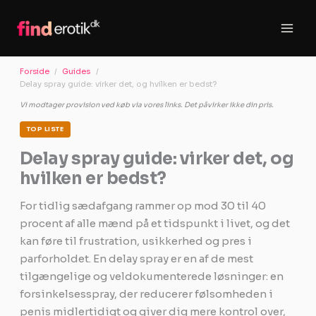
Gå
til
indholdet
Forside
Guides
Delay spray guide: virker det, og hvilken er bedst?
Vi modtager provision ved køb via vores links. Det påvirker ikke din pris.
TOP LISTE
Delay spray guide: virker det, og
hvilken er bedst?
For tidlig sædafgang rammer op mod 30 til 40
procent af alle mænd på et tidspunkt i livet, og det
kan føre til frustration, usikkerhed og pres i
parforholdet. En delay spray er en af de mest
tilgængelige og veldokumenterede løsninger: en
forsinkelsesspray, der reducerer følsomheden i
penis midlertidigt og giver dig mere kontrol over,