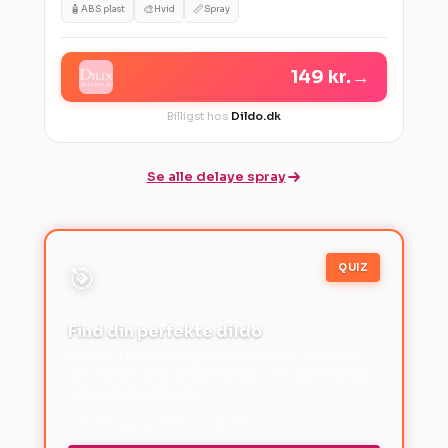
🧴
🎨
📏
ABS plast
Hvid
Spray
149 kr.
→
Billigst hos
Dildo.dk
Se alle delaye spray
QUIZ
🎯
Find din perfekte dildo
Svar på 7 korte spørgsmål, og vi finder den dildo,
der matcher dine ønsker bedst — fra størrelse og
materiale til oplevelse.
⏱ 30 sek
7 spørgsmål
31 har taget den