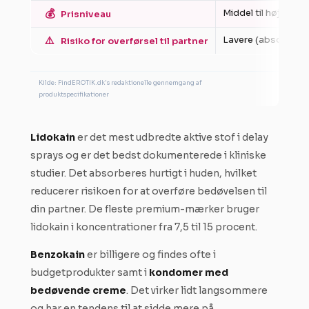
💰
Middel til høj
Prisniveau
⚠️
Lavere (absorberes
Risiko for overførsel til partner
Kilde: FindEROTIK.dk's redaktionelle gennemgang af
produktspecifikationer
Lidokain
er det mest udbredte aktive stof i delay
sprays og er det bedst dokumenterede i kliniske
studier. Det absorberes hurtigt i huden, hvilket
reducerer risikoen for at overføre bedøvelsen til
din partner. De fleste premium-mærker bruger
lidokain i koncentrationer fra 7,5 til 15 procent.
Benzokain
er billigere og findes ofte i
budgetprodukter samt i
kondomer med
bedøvende creme
. Det virker lidt langsommere
og har en tendens til at sidde mere på