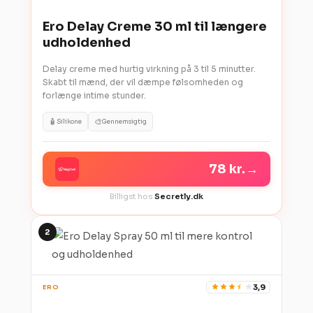
Ero Delay Creme 30 ml til længere
udholdenhed
Delay creme med hurtig virkning på 3 til 5 minutter.
Skabt til mænd, der vil dæmpe følsomheden og
forlænge intime stunder.
🧴
🎨
Silikone
Gennemsigtig
78 kr.
→
Billigst hos
Secretly.dk
2
3,9
ERO