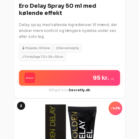
Ero Delay Spray 50 ml med
kølende effekt
Delay spray med kølende ingredienser til mænd, der
ønsker mere kontrol og længere nydelse under sex
eller solo leg.
🧴
🎨
Polyester, Silikone
Gennemsigtig
📏
Emballage 11,5 x 3,8 x 3,8 cm
95 kr.
→
Billigst hos
Secretly.dk
3
-42%