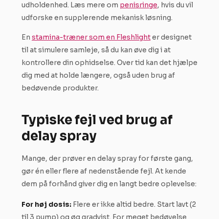
udholdenhed. Læs mere om
penisringe
, hvis du vil
udforske en supplerende mekanisk løsning.
En
stamina-træner som en Fleshlight
er designet
til at simulere samleje, så du kan øve dig i at
kontrollere din ophidselse. Over tid kan det hjælpe
dig med at holde længere, også uden brug af
bedøvende produkter.
Typiske fejl ved brug af
delay spray
Mange, der prøver en delay spray for første gang,
gør én eller flere af nedenstående fejl. At kende
dem på forhånd giver dig en langt bedre oplevelse:
For høj dosis:
Flere er ikke altid bedre. Start lavt (2
til 3 pump) og øg gradvist. For meget bedøvelse