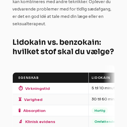
kan kombineres med andre teknikker. Oplever du
vedvarende problemer med for tidlig sædafgang,
er det en god idé at tale med din læge eller en
seksualterapeut.
Lidokain vs. benzokain:
hvilket stof skal du vælge?
EGENSKAB
LIDOKAIN
⏱️
5 til 10 minutter
Virkningstid
⏳
30 til 60 minutter
Varighed
🧪
Absorption
Hurtig
🔬
Klinisk evidens
Omfattende