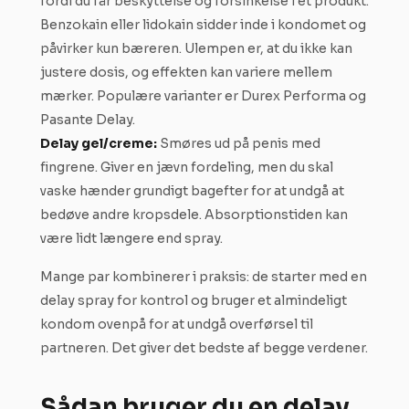
fordi du får beskyttelse og forsinkelse i ét produkt.
Benzokain eller lidokain sidder inde i kondomet og
påvirker kun bæreren. Ulempen er, at du ikke kan
justere dosis, og effekten kan variere mellem
mærker. Populære varianter er Durex Performa og
Pasante Delay.
Delay gel/creme:
Smøres ud på penis med
fingrene. Giver en jævn fordeling, men du skal
vaske hænder grundigt bagefter for at undgå at
bedøve andre kropsdele. Absorptionstiden kan
være lidt længere end spray.
Mange par kombinerer i praksis: de starter med en
delay spray for kontrol og bruger et almindeligt
kondom ovenpå for at undgå overførsel til
partneren. Det giver det bedste af begge verdener.
Sådan bruger du en delay