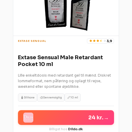
3,9
EXTASE SENSUAL
Extase Sensual Male Retardant
Pocket 10 ml
Lille enkeltdosis med retardant gel til mænd. Diskret
lommeformat, nem påføring og oplagt til rejse,
weekend eller spontane øjeblikke.
🧴
🎨
📏
Silikone
Gennemsigtig
10 ml
24 kr.
→
Billigst hos
Dildo.dk