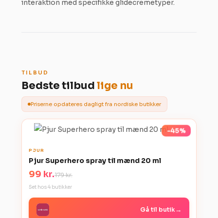
interaktion med specifikke glidecremetyper.
TILBUD
Bedste tilbud
lige nu
Priserne opdateres dagligt fra nordiske butikker
-45%
Spar 80 kr.
PJUR
Pjur Superhero spray til mænd 20 ml
99 kr.
179 kr.
Set hos 4 butikker
→
Gå til butik