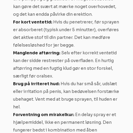
kan gøre det svært at mærke noget overhovedet,
og det kan endda påvirke din erektion.
For kort ventetid:
Hvis du penetrerer, før sprayen
er absorberet (typisk under 5 minutter), overføres
det aktive stof til din partner. Det kan medføre
følelsesløshed for jer begge.
Manglende aftørring:
Selv efter korrekt ventetid
kan der sidde restrester på overfladen. En hurtig
aftørring med en fugtig klud gør en stor forskel,
særligt før oralsex.
Brug på irriteret hud:
Hvis du har små sår, udslæt
eller irritation på penis, kan bedøvelsen forstærke
ubehaget. Vent med at bruge sprayen, til huden er
hel.
Forventning om mirakelkur:
En delay spray er et
hjælpemiddel, ikke en permanent løsning. Den
fungerer bedst i kombination med åben