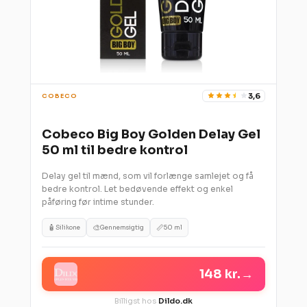
3,6
COBECO
Cobeco Big Boy Golden Delay Gel
50 ml til bedre kontrol
Delay gel til mænd, som vil forlænge samlejet og få
bedre kontrol. Let bedøvende effekt og enkel
påføring før intime stunder.
🧴
🎨
📏
Silikone
Gennemsigtig
50 ml
148 kr.
→
Billigst hos
Dildo.dk