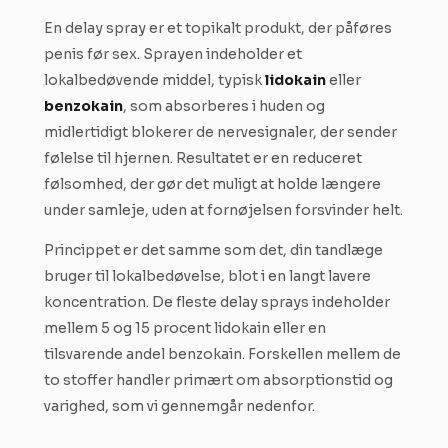
En delay spray er et topikalt produkt, der påføres
penis før sex. Sprayen indeholder et
lokalbedøvende middel, typisk
lidokain
eller
benzokain
, som absorberes i huden og
midlertidigt blokerer de nervesignaler, der sender
følelse til hjernen. Resultatet er en reduceret
følsomhed, der gør det muligt at holde længere
under samleje, uden at fornøjelsen forsvinder helt.
Princippet er det samme som det, din tandlæge
bruger til lokalbedøvelse, blot i en langt lavere
koncentration. De fleste delay sprays indeholder
mellem 5 og 15 procent lidokain eller en
tilsvarende andel benzokain. Forskellen mellem de
to stoffer handler primært om absorptionstid og
varighed, som vi gennemgår nedenfor.