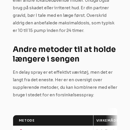
eller andre lokalbedøvende midler. Undgå også
brug på skadet eller irriteret hud. Er din partner
gravid, bør I tale med en læge først. Overskrid
aldrig den anbefalede maksimaldosis, som typisk
er 10 til 15 pump inden for 24 timer.
Andre metoder til at holde
længere i sengen
En delay spray er et effektivt værktøj, men det er
langt fra det eneste. Her er en oversigt over
supplerende metoder, du kan kombinere med eller
bruge i stedet for en forsinkelsesspray:
METODE
VIRKEMÅDE