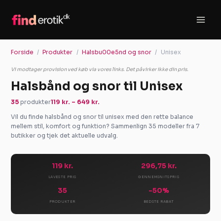
Gå
til
indholdet
Forside
Produkter
Halsbu00e5nd og snor
Unisex
Vi modtager provision ved køb via vores links. Det påvirker ikke din pris.
Halsbånd og snor til Unisex
35
produkter
119 kr. – 649 kr.
Vil du finde halsbånd og snor til unisex med den rette balance
mellem stil, komfort og funktion? Sammenlign 35 modeller fra 7
butikker og tjek det aktuelle udvalg.
119 kr.
296,75 kr.
LAVESTE PRIS
GENNEMSNITSPRIS
35
-50%
PRODUKTER
BEDSTE RABAT