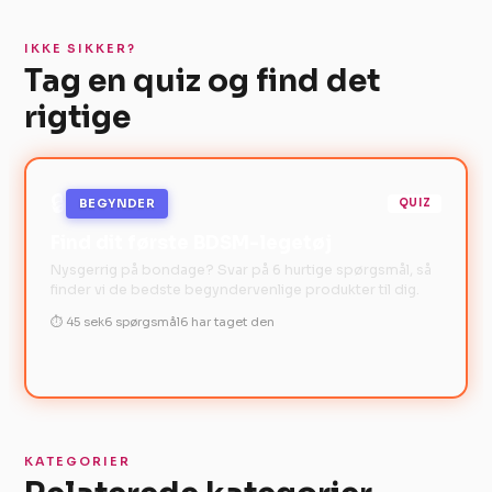
IKKE SIKKER?
Tag en quiz og find det
rigtige
🔒
BEGYNDER
QUIZ
Find dit første BDSM-legetøj
Nysgerrig på bondage? Svar på 6 hurtige spørgsmål, så
finder vi de bedste begyndervenlige produkter til dig.
⏱ 45 sek
6 spørgsmål
6 har taget den
KATEGORIER