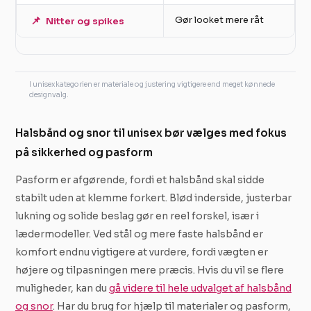
📌
Gør looket mere råt
Nitter og spikes
I unisexkategorien er materiale og justering vigtigere end meget kønnede
designvalg.
Halsbånd og snor til unisex bør vælges med fokus
på sikkerhed og pasform
Pasform er afgørende, fordi et halsbånd skal sidde
stabilt uden at klemme forkert. Blød inderside, justerbar
lukning og solide beslag gør en reel forskel, især i
lædermodeller. Ved stål og mere faste halsbånd er
komfort endnu vigtigere at vurdere, fordi vægten er
højere og tilpasningen mere præcis. Hvis du vil se flere
muligheder, kan du
gå videre til hele udvalget af halsbånd
og snor
. Har du brug for hjælp til materialer og pasform,