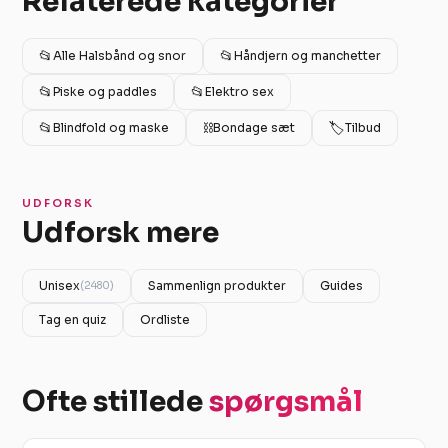
Relaterede kategorier
📂
📂
Alle Halsbånd og snor
Håndjern og manchetter
📂
📂
Piske og paddles
Elektro sex
📂
⛓️
🏷️
Blindfold og maske
Bondage sæt
Tilbud
UDFORSK
Udforsk mere
Unisex
Sammenlign produkter
Guides
(2480)
Tag en quiz
Ordliste
Ofte stillede
spørgsmål