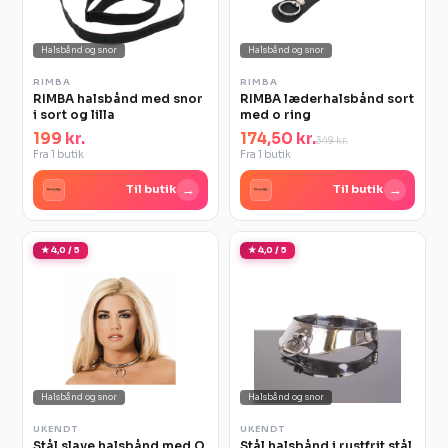
Halsbånd og snor
Halsbånd og snor
RIMBA
RIMBA
RIMBA halsbånd med snor
RIMBA læderhalsbånd sort
i sort og lilla
med o ring
199 kr.
174,50 kr.
349 kr.
Fra 1 butik
Fra 1 butik
→
→
Til butik
Til butik
★ 4,0 / 5
★ 4,0 / 5
Halsbånd og snor
Halsbånd og snor
UKENDT
UKENDT
Stål slave halsbånd med O
Stål halsbånd i rustfrit stål