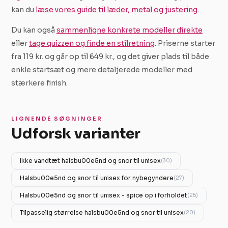
kan du
læse vores guide til læder, metal og justering
.
Du kan også
sammenligne konkrete modeller direkte
eller
tage quizzen og finde en stilretning
. Priserne starter
fra 119 kr. og går op til 649 kr., og det giver plads til både
enkle startsæt og mere detaljerede modeller med
stærkere finish.
LIGNENDE SØGNINGER
Udforsk varianter
Ikke vandtæt halsbu00e5nd og snor til unisex
(30)
Halsbu00e5nd og snor til unisex for nybegyndere
(27)
Halsbu00e5nd og snor til unisex - spice op i forholdet
(25)
Tilpasselig størrelse halsbu00e5nd og snor til unisex
(20)