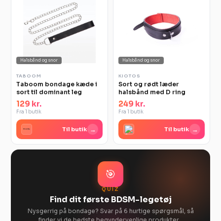
Halsbånd og snor
Halsbånd og snor
TABOOM
KIOTOS
Taboom bondage kæde i
Sort og rødt læder
sort til dominant leg
halsbånd med D ring
129 kr.
249 kr.
Fra 1 butik
Fra 1 butik
→
→
Til butik
Til butik
🎯
QUIZ
Find dit første BDSM-legetøj
Nysgerrig på bondage? Svar på 6 hurtige spørgsmål, så
finder vi de bedste begyndervenlige produkter…