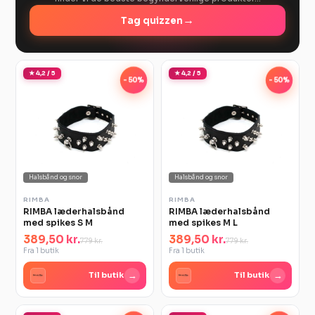
→
Tag quizzen
★ 4,2 / 5
★ 4,2 / 5
-50%
-50%
Halsbånd og snor
Halsbånd og snor
RIMBA
RIMBA
RIMBA læderhalsbånd
RIMBA læderhalsbånd
med spikes S M
med spikes M L
389,50 kr.
389,50 kr.
779 kr.
779 kr.
Fra 1 butik
Fra 1 butik
→
→
Til butik
Til butik