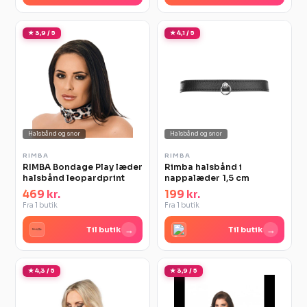
★ 3,9 / 5
★ 4,1 / 5
Halsbånd og snor
Halsbånd og snor
RIMBA
RIMBA
RIMBA Bondage Play læder
Rimba halsbånd i
halsbånd leopardprint
nappalæder 1,5 cm
469 kr.
199 kr.
Fra 1 butik
Fra 1 butik
→
→
Til butik
Til butik
★ 4,3 / 5
★ 3,9 / 5