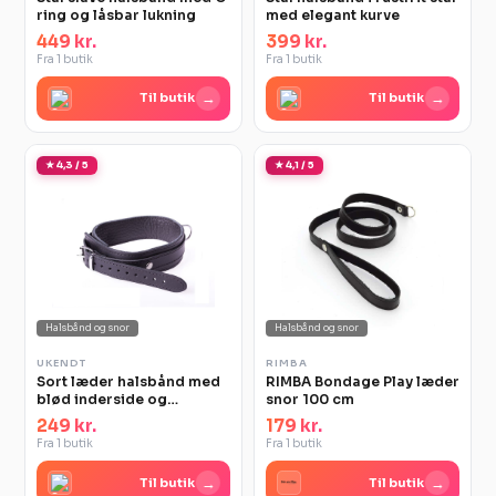
ring og låsbar lukning
med elegant kurve
449 kr.
399 kr.
Fra 1 butik
Fra 1 butik
→
→
Til butik
Til butik
★ 4,3 / 5
★ 4,1 / 5
Halsbånd og snor
Halsbånd og snor
UKENDT
RIMBA
Sort læder halsbånd med
RIMBA Bondage Play læder
blød inderside og
snor 100 cm
justerbar pasform
249 kr.
179 kr.
Fra 1 butik
Fra 1 butik
→
→
Til butik
Til butik