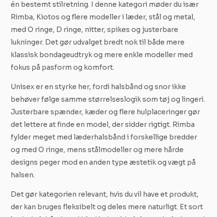
én bestemt stilretning. I denne kategori møder du især
Rimba, Kiotos og flere modeller i læder, stål og metal,
med O ringe, D ringe, nitter, spikes og justerbare
lukninger. Det gør udvalget bredt nok til både mere
klassisk bondageudtryk og mere enkle modeller med
fokus på pasform og komfort.
Unisex er en styrke her, fordi halsbånd og snor ikke
behøver følge samme størrelseslogik som tøj og lingeri.
Justerbare spænder, kæder og flere hulplaceringer gør
det lettere at finde en model, der sidder rigtigt. Rimba
fylder meget med læderhalsbånd i forskellige bredder
og med O ringe, mens stålmodeller og mere hårde
designs peger mod en anden type æstetik og vægt på
halsen.
Det gør kategorien relevant, hvis du vil have et produkt,
der kan bruges fleksibelt og deles mere naturligt. Et sort