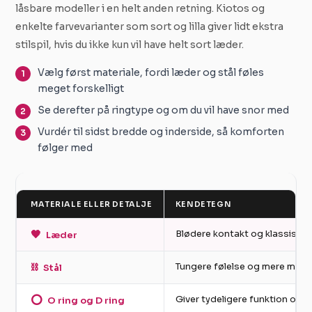
låsbare modeller i en helt anden retning. Kiotos og
enkelte farvevarianter som sort og lilla giver lidt ekstra
stilspil, hvis du ikke kun vil have helt sort læder.
Vælg først materiale, fordi læder og stål føles
meget forskelligt
Se derefter på ringtype og om du vil have snor med
Vurdér til sidst bredde og inderside, så komforten
følger med
MATERIALE ELLER DETALJE
KENDETEGN
🖤
Blødere kontakt og klassisk u
Læder
⛓️
Tungere følelse og mere marka
Stål
⭕
Giver tydeligere funktion og m
O ring og D ring