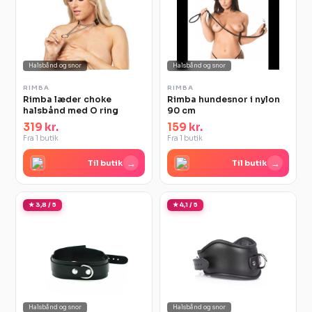
Halsbånd og snor
Halsbånd og snor
RIMBA
RIMBA
Rimba læder choke
Rimba hundesnor i nylon
halsbånd med O ring
90 cm
319 kr.
159 kr.
Fra 1 butik
Fra 1 butik
→
→
Til butik
Til butik
★ 3,8 / 5
★ 4,1 / 5
Halsbånd og snor
Halsbånd og snor