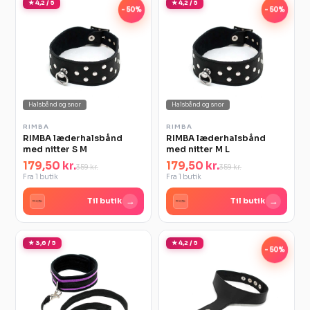
★ 4,2 / 5
★ 4,2 / 5
-50%
-50%
Halsbånd og snor
Halsbånd og snor
RIMBA
RIMBA
RIMBA læderhalsbånd
RIMBA læderhalsbånd
med nitter S M
med nitter M L
179,50 kr.
179,50 kr.
359 kr.
359 kr.
Fra 1 butik
Fra 1 butik
→
→
Til butik
Til butik
★ 3,6 / 5
★ 4,2 / 5
-50%