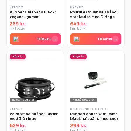
UKENDT
UKENDT
Rubber Halsbånd Black i
Posture Collar halsbånd i
vegansk gummi
sort læder med D ringe
239 kr.
649 kr.
Fra 1 butik
Fra 1 butik
→
→
Til butik
Til butik
★ 4,3 / 5
★ 3,9 / 5
Halsbånd og snor
Halsbånd og snor
UKENDT
SADISTENS TOOLBOX
Polstret halsbånd i læder
Padded collar with leash
med 3 D ringe
black halsbånd med snor
629 kr.
299 kr.
Fra 1 butik
Fra 1 butik