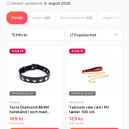
Senest opdateret:
6. august 2026
Alle
Lingeri
Masturbatorer
Lingeri til kvind
49
647
332
Filtrér
Popularitet
★ 3,6 / 5
★ 3,9 / 5
Halsbånd og snor
Halsbånd og snor
TORIA
TABOOM
Toria Diamond BDSM
Taboom rem rød i PU
halsbånd i sort med
læder 100 cm
sølvnitter
169 kr.
129 kr.
Fra 1 butik
Fra 1 butik