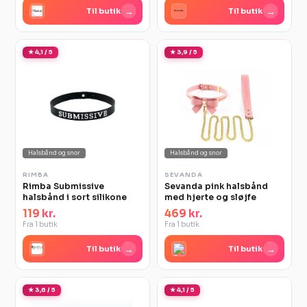
→
→
Til butik
Til butik
★ 4,1 / 5
★ 3,9 / 5
Halsbånd og snor
Halsbånd og snor
RIMBA
SEVANDA
Rimba Submissive
Sevanda pink halsbånd
halsbånd i sort silikone
med hjerte og sløjfe
119 kr.
469 kr.
Fra 1 butik
Fra 1 butik
→
→
Til butik
Til butik
★ 3,6 / 5
★ 4,1 / 5