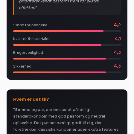
prioriterer kendt pasform frem for ekstra
effekter.”
4,2
Værdi for pengene
4,1
Kvalitet & materialer
4,3
Brugervenlighed
4,3
Sikkerhed
Hvem er det til?
Til mænd og par, der ønsker et pålideligt
standardkondom med god pasform og neutral
oplevelse. Det passer særligt godt til dig, der
foretrækker klassiske kondomer uden ekstra features.