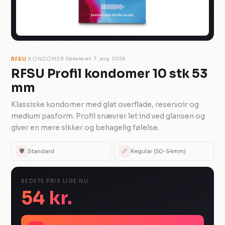
·
·
RFSU
KONDOMER
Opdateret: 7. aug. 2026
RFSU Profil kondomer 10 stk 53
mm
Klassiske kondomer med glat overflade, reservoir og
medium pasform. Profil snævrer let ind ved glansen og
giver en mere sikker og behagelig følelse.
🛡️
📏
Standard
Regular (50-54mm)
BEDSTE PRIS LIGE NU
54 kr.