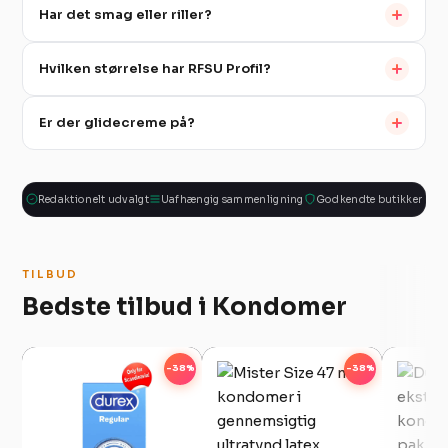
Har det smag eller riller?
Hvilken størrelse har RFSU Profil?
Er der glidecreme på?
Redaktionelt udvalgt
Uafhængig sammenligning
Godkendte butikker
TILBUD
Bedste tilbud i Kondomer
-38%
-38%