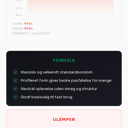
51 kr.
50 kr.
49 kr.
Laveste:
54 kr.
Højeste:
54 kr.
Opdateret: 7. august 2026
FORDELE
Klassisk og velkendt standardkondom
Profileret form giver bedre pasfølelse for mange
Neutral oplevelse uden smag og struktur
Godt basisvalg til fast brug
ULEMPER