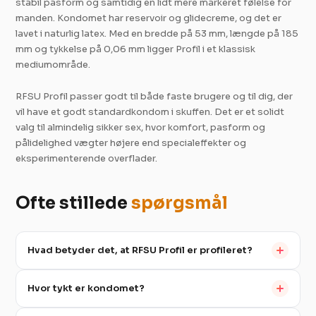
stabil pasform og samtidig en lidt mere markeret følelse for
manden. Kondomet har reservoir og glidecreme, og det er
lavet i naturlig latex. Med en bredde på 53 mm, længde på 185
mm og tykkelse på 0,06 mm ligger Profil i et klassisk
mediumområde.
RFSU Profil passer godt til både faste brugere og til dig, der
vil have et godt standardkondom i skuffen. Det er et solidt
valg til almindelig sikker sex, hvor komfort, pasform og
pålidelighed vægter højere end specialeffekter og
eksperimenterende overflader.
Ofte stillede
spørgsmål
Hvad betyder det, at RFSU Profil er profileret?
Hvor tykt er kondomet?