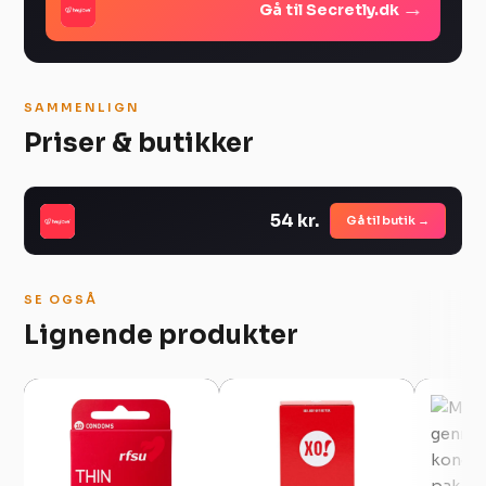
→
Gå til Secretly.dk
SAMMENLIGN
Priser & butikker
54 kr.
Gå til butik →
SE OGSÅ
Lignende produkter