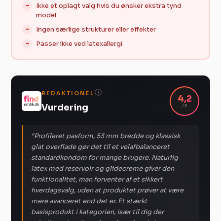
Ikke et oplagt valg hvis du ønsker ekstra tynd
model
Ingen særlige strukturer eller effekter
Passer ikke ved latexallergi
REDAKTIONEL
i
4,2
Vurdering
/ 5
“Profileret pasform, 53 mm bredde og klassisk
glat overflade gør det til et velafbalanceret
standardkondom for mange brugere. Naturlig
latex med reservoir og glidecreme giver den
funktionalitet, man forventer af et sikkert
hverdagsvalg, uden at produktet prøver at være
mere avanceret end det er. Et stærkt
basisprodukt i kategorien, især til dig der