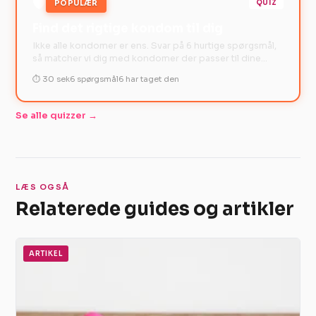
🛡️
POPULÆR
QUIZ
Find det rigtige kondom til dig
Ikke alle kondomer er ens. Svar på 6 hurtige spørgsmål,
så matcher vi dig med kondomer der passer til dine
behov.
⏱ 30 sek
6 spørgsmål
6 har taget den
Se alle quizzer →
LÆS OGSÅ
Relaterede guides og artikler
ARTIKEL