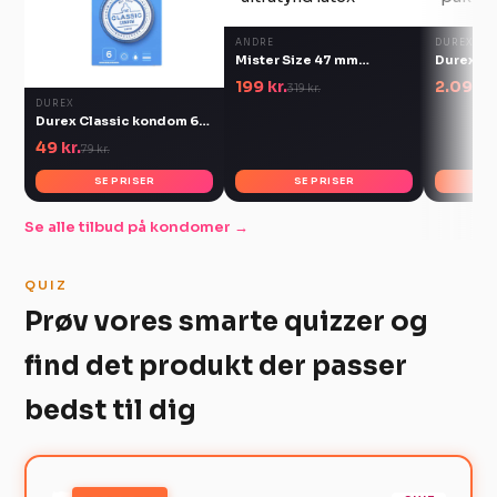
ANDRE
DUREX
Mister Size 47 mm
Durex L
kondomer 36 stk
100 stk e
199 kr.
2.098,7
319 kr.
DUREX
Durex Classic kondom 6
stk gennemsigtig 56 mm
49 kr.
79 kr.
SE PRISER
SE PRISER
Se alle tilbud på kondomer →
QUIZ
Prøv vores smarte quizzer og
find det produkt der passer
bedst til dig